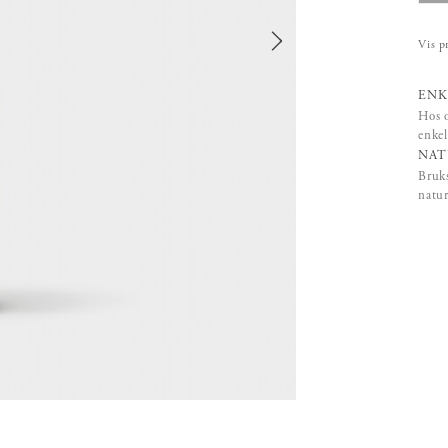
Vis p
ENK
Hos o
enkel
NAT
Bruks
natur