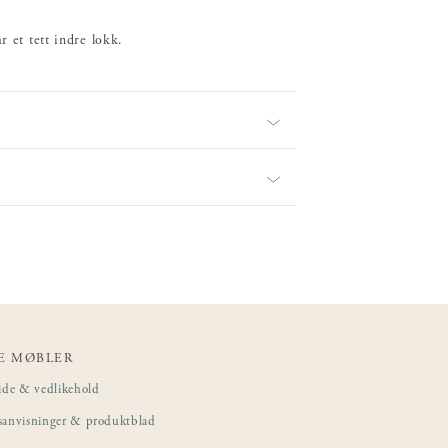
r et tett indre lokk.
E MØBLER
ide & vedlikehold
sanvisninger & produktblad