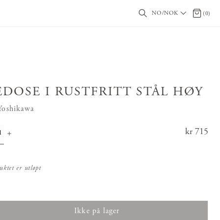
NO/NOK
0 produ
(
0
)
EDOSE I RUSTFRITT STÅL HØY
 Yoshikawa
Pris
kr 715
:
kr 71
5
uktet er utløpt
Ikke på lager