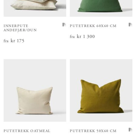
INNERPUTE
PUTETREKK 60X60 CM
ANDEFJÆR/DUN
Pris
kr 1 300
:
kr 1 300
fra
Pris
kr 175
:
kr 175
fra
PUTETREKK OATMEAL
PUTETREKK 50X60 CM