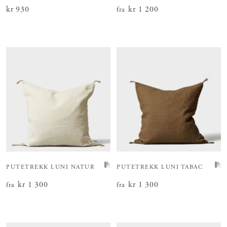
Pris
kr 930
:
kr 930
Pris
kr 1 200
:
kr 1 200
fra
PUTETREKK LUNI NATUR
PUTETREKK LUNI TABAC
Pris
kr 1 300
:
kr 1 300
Pris
kr 1 300
:
kr 1 300
fra
fra