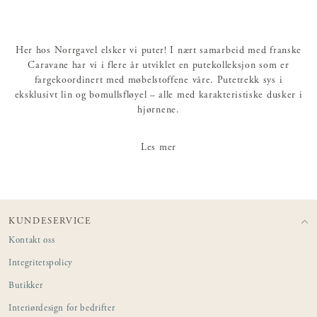
Her hos Norrgavel elsker vi puter! I nært samarbeid med franske
Caravane har vi i flere år utviklet en putekolleksjon som er
fargekoordinert med møbelstoffene våre. Putetrekk sys i
eksklusivt lin og bomullsfløyel – alle med karakteristiske dusker i
hjørnene.
Fyll sofaen med puter og maksimer komforten når du sitter,
Les mer
ligger, slapper av eller rett og slett tar en høneblund. Våre sofaer
trenger puter – med den fremre raden av ekstraputer i forskjellige
størrelser og stoffer gir du sofaen ditt helt personlige uttrykk.
Glem ikke at også innerputen har stor betydning for komforten.
KUNDESERVICE
Myke og høykvalitative innerputer av naturmaterialer kan kjøpe
Kontakt oss
separat hos oss.
Integritetspolicy
Butikker
Interiørdesign for bedrifter