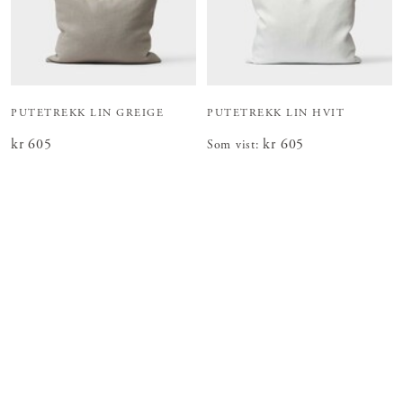
PUTETREKK LIN GREIGE
PUTETREKK LIN HVIT
Pris
kr 605
:
kr 605
Pris
kr 605
:
kr 605
Som vist
: