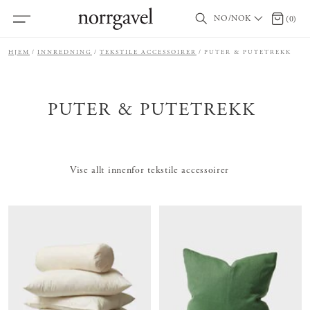
NO/NOK
0 produ
(
0
)
HJEM
INNREDNING
TEKSTILE ACCESSOIRER
PUTER & PUTETREKK
PUTER & PUTETREKK
Vise allt innenfor tekstile accessoirer