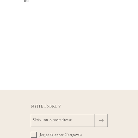
NYHETSBREV
Jeg godkjenner Norrgavels