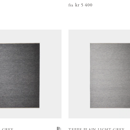
 400
Pris
kr 5 400
:
kr 5 400
fra