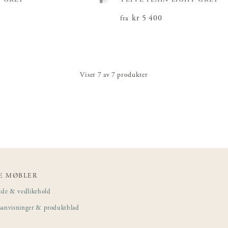
N GREY
TEPPE PLAIN LIGHT GREY
 400
Pris
kr 5 400
:
kr 5 400
fra
Viser
7
av
7
produkter
E MØBLER
ide & vedlikehold
sanvisninger & produktblad