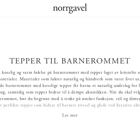
TEPPER TIL BARNEROMMET
 koselig og varm følelse på barnerommet med tepper laget av lettstelte 
aterialer. Materialer som lukter naturlig og håndverk som varer livet ut
de barnerommet med koselige tepper får barna et naturlig underlag for 
ing, samtidig som tepper bidrar til å dempe akustikken. Når du skal vel
nerommet, bør du begynne med å tenke på ønsket funksjon, stil og dime
t perfekte teppet som bidrar til barnets trivsel og glede ved kreative akti
Innredning som gjør hverdagen enklere og vakrere!
Les mer