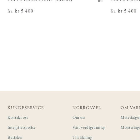
TEPPE PLAIN LIGHT BROWN
TEPPE PLAI
Pris
kr 5 400
:
kr 5 400
Pris
kr 5 400
:
kr 5
fra
fra
KUNDESERVICE
NORRGAVEL
OM VÅR
Kontakt oss
Om oss
Materialgu
Integritetspolicy
Vårt verdigrunnlag
Montering
Butikker
Tilvirkning