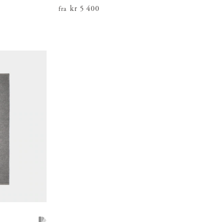
Pris
kr 5 400
:
kr 5 400
fra