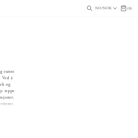
NO/NOK
0 produ
(
0
)
og sunne
. Ved å
lek og
ge teppe
nsjoner.
viteter.