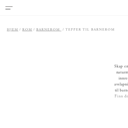
HJEM
ROM
BARNEROM
TEPPER TIL BARNEROM
Skap en
naturm
innre
avslapn
til bar
Finn de