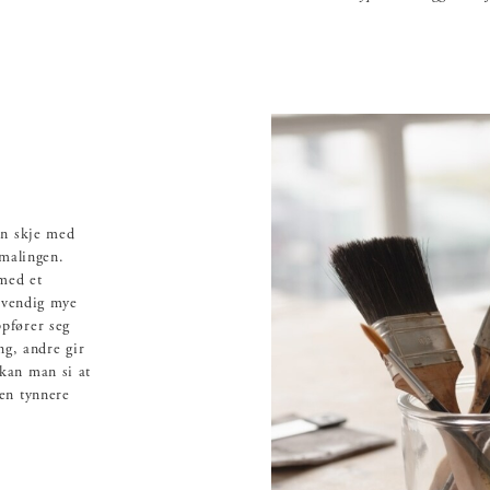
an skje med
 malingen.
 med et
ødvendig mye
ppfører seg
ng, andre gir
kan man si at
 en tynnere