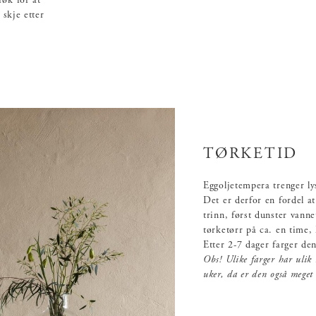
røk for at
 skje etter
TØRKETID
Eggoljetempera trenger ly
Det er derfor en fordel a
trinn, først dunster vanne
tørketørr på ca. en time,
Etter 2-7 dager farger de
Obs! Ulike farger har ulik
uker, da er den også meget s