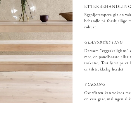
ETTERBEHANDLING
Eggoljetempera gir en va
behandle på forskjellige m
robust.
GLANSBØRSTING
Dersom "eggeskallglans" ø
med en panelbørste eller t
tørketid. Test først på et 
er tilstrekkelig herdet.
VOKSING
Overflaten kan vokses med
en viss grad malingen sli