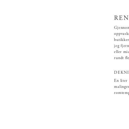
REN
Gjennomh
oppvaskm
butikke
jeg fjer
eller mi
rundt fl
DEKNI
En liter
malingen
romtemp