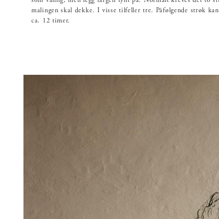
som vanlig, men legg fargen tynt på. Normalt kreves det to st
malingen skal dekke. I visse tilfeller tre. Påfølgende strøk kan
ca. 12 timer.