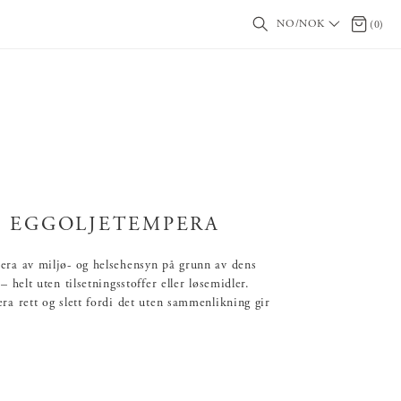
NO/NOK
0 produ
(
0
)
D EGGOLJETEMPERA
era av miljø- og helsehensyn på grunn av dens
– helt uten tilsetningsstoffer eller løsemidler.
ra rett og slett fordi det uten sammenlikning gir