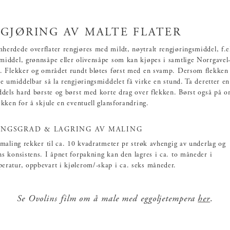
GJØRING AV MALTE FLATER
erdede overflater rengjøres med mildt, nøytralt rengjøringsmiddel, f.e
iddel, grønnsåpe eller olivensåpe som kan kjøpes i samtlige Norrgavel
r. Flekker og området rundt bløtes først med en svamp. Dersom flekken 
ne umiddelbar så la rengjøringsmiddelet få virke en stund. Ta deretter e
ddels hard børste og børst med korte drag over flekken. Børst også på 
ekken for å skjule en eventuell glansforandring.
NGSGRAD & LAGRING AV MALING
 maling rekker til ca. 10 kvadratmeter pr strøk avhengig av underlag og
s konsistens. I åpnet forpakning kan den lagres i ca. to måneder i
eratur, oppbevart i kjølerom/-skap i ca. seks måneder.
Se Ovolins film om å male med eggoljetempera
her
.