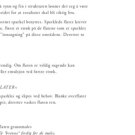
å tynn og fin i strukturen lønner det seg å være
det for at resultatet skal bli riktig bra.
ornet sparkel benyttes. Sparklede flater krever
a. Først et strøk på de flatene som er sparklet
r "innsugning" på disse områdene. Deretter to
endig. Om flaten er veldig sugende kan
ler emulsjon ved første strøk.
FLATER<
sparkles og slipes ved behov. Blanke overflater
ir, deretter vaskes flaten ren.
flaten grunnmales
å "brenne" ferdig før de males.