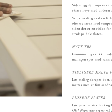
Siden eggoljetempera er s
ekstra nøye med underarbei
Ved sparkling skal en fink
ofte tre strøk med temper
siden det er en risiko fo
strøk på hele flaten.
NYTT TRE
Grunnmaling er ikke nødv
malingen spes med vann el
TIDLIGERE MALTE 
Løs maling skrapes bort, 
mattes med et fint sandpap
PUSSEDE FLATER
Løs puss børstes bort og 
Obs! Nypussede vegger må f