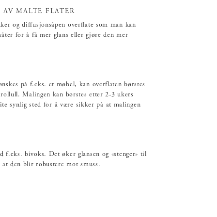
 AV MALTE FLATER
kker og diffusjonsåpen overflate som man kan
åter for å få mer glans eller gjøre den mer
nskes på f.eks. et møbel, kan overflaten børstes
rollull. Malingen kan børstes etter 2-3 ukers
lite synlig sted for å være sikker på at malingen
 f.eks. bivoks. Det øker glansen og «stenger» til
k at den blir robustere mot smuss.