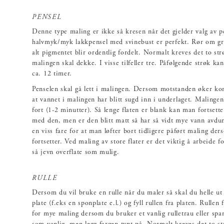
PENSEL
Denne type maling er ikke så kresen når det gjelder valg av 
halvmyk/myk lakkpensel med svinebust er perfekt. Rør om gru
alt pigmentet blir ordentlig fordelt. Normalt kreves det to str
malingen skal dekke. I visse tilfeller tre. Påfølgende strøk kan
ca. 12 timer.
Penselen skal gå lett i malingen. Dersom motstanden øker k
at vannet i malingen har blitt sugd inn i underlaget. Malingen
fort (1-2 minutter). Så lenge flaten er blank kan man fortsett
med den, men er den blitt matt så har så vidt mye vann avduns
en viss fare for at man løfter bort tidligere påført maling de
fortsetter. Ved maling av store flater er det viktig å arbeide fo
så jevn overflate som mulig.
RULLE
Dersom du vil bruke en rulle når du maler så skal du helle ut
plate (f.eks en sponplate e.l.) og fyll rullen fra platen. Rullen 
for mye maling dersom du bruker et vanlig rulletrau eller spa