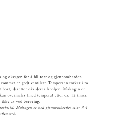
s og oksygen for å bli tørr og gjennomherdet.
t rommet er godt ventilert. Temperaen tørker i to
t bort, deretter oksiderer linoljen. Malingen er
 kan overmales (med tempera) etter ca. 12 timer.
n ikke av ved berøring.
 tørketid. Malingen er helt gjennomherdet etter 3-4
litesterk.