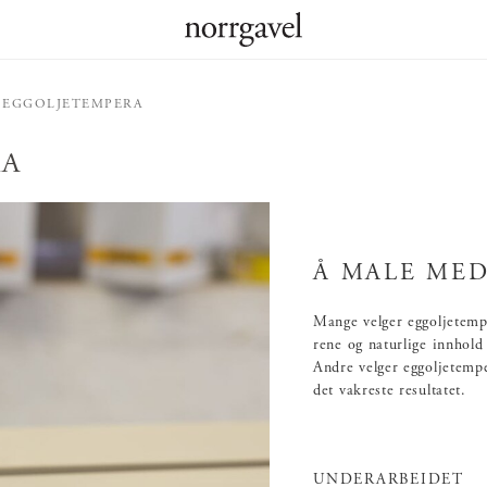
 EGGOLJETEMPERA
RA
Å MALE ME
Mange velger eggoljetemp
rene og naturlige innhold 
Andre velger eggoljetempe
det vakreste resultatet.
UNDERARBEIDET