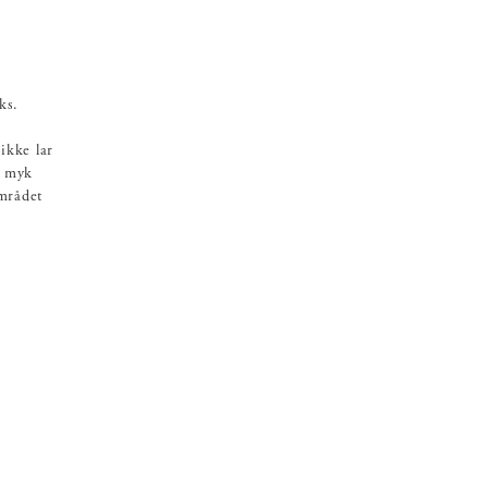
ks.
-
ikke lar
n myk
området