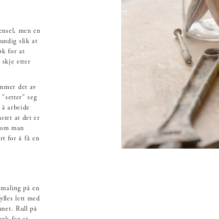
pensel, men en
ndig slik at
øk for at
 skje etter
ommer det av
 "setter" seg
e å arbeide
tet at det er
rsom man
rt for å få en
 maling på en
fylles lett med
nnet. Rull på