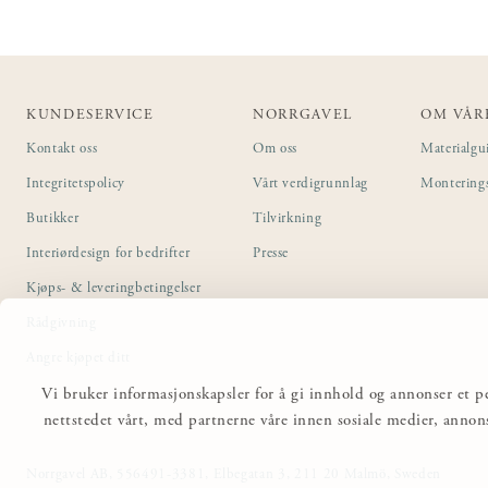
KUNDESERVICE
NORRGAVEL
OM VÅR
Kontakt oss
Om oss
Materialgu
Integritetspolicy
Vårt verdigrunnlag
Montering
Butikker
Tilvirkning
Interiørdesign for bedrifter
Presse
Kjøps- & leveringbetingelser
Rådgivning
Angre kjøpet ditt
Vi bruker informasjonskapsler for å gi innhold og annonser et pe
nettstedet vårt, med partnerne våre innen sosiale medier, anno
Norrgavel AB, 556491-3381, Elbegatan 3, 211 20 Malmö, Sweden