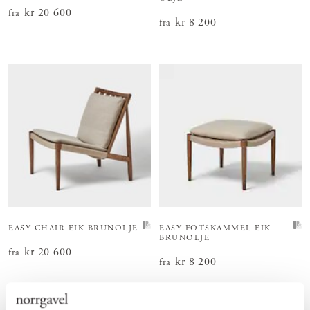
Pris
kr 20 600
:
kr 20 600
fra
Pris
kr 8 200
:
kr 8 200
fra
EASY CHAIR EIK BRUNOLJE
EASY FOTSKAMMEL EIK
BRUNOLJE
Pris
kr 20 600
:
kr 20 600
fra
Pris
kr 8 200
:
kr 8 200
fra