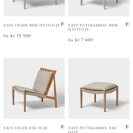
EASY CHAIR BØK HVITOLJE
EASY FOTSKAMMEL BØK
HVITOLJE
Pris
kr 19 500
:
kr 19 500
fra
Pris
kr 7 600
:
kr 7 600
fra
EASY CHAIR EIK OLJE
EASY FOTSKAMMEL EIK
OLJE