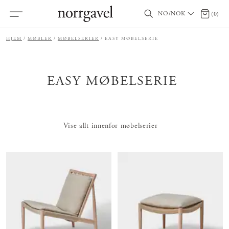
NO/NOK
0 produ
(
0
)
HJEM
MØBLER
MØBELSERIER
EASY MØBELSERIE
EASY MØBELSERIE
Vise allt innenfor møbelserier