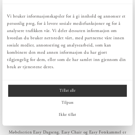
Vi bruker informasjonskapsler for å gi innhold og annonser et
personlig preg, for å levere sosiale mediefunksjoner og for å
analysere trafikken vår. Vi deler dessuten informasjon om
hvordan du bruker nettstedet vårt, med partnerne våre innen
sosiale medier, annonsering og analysearbeid, som kan
kombinere den med annen informasjon du har gjort
tilgjengelig for dem, eller som de har samlet inn gjennom din
bruk av tjenestene deres.
EASY CHAIR EIK HVITOLJE
EASY FOTSKAMMEL EIK
HVITOLJE
Pris
kr 20 600
:
kr 20 600
fra
Pris
kr 8 200
:
kr 8 200
fra
Tillat alle
Tilpass
Viser
8
av
8
produkter
Ikke tillat
Møbelserien Easy Dagseng, Easy Chair og Easy Fotskammel er