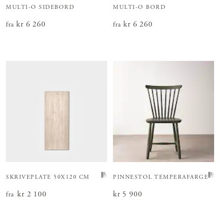
MULTI-O SIDEBORD
MULTI-O BORD
Pris
kr 6 260
:
kr 6 260
Pris
kr 6 260
:
kr 6 260
fra
fra
SKRIVEPLATE 50X120 CM
PINNESTOL TEMPERAFARGE
Pris
kr 2 100
:
kr 2 100
Pris
kr 5 900
:
kr 5 900
fra