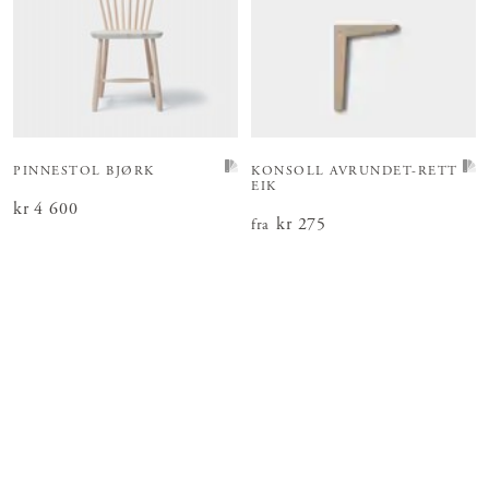
PINNESTOL BJØRK
KONSOLL AVRUNDET-RETT
EIK
Pris
kr 4 600
:
kr 4 600
Pris
kr 275
:
kr 275
fra