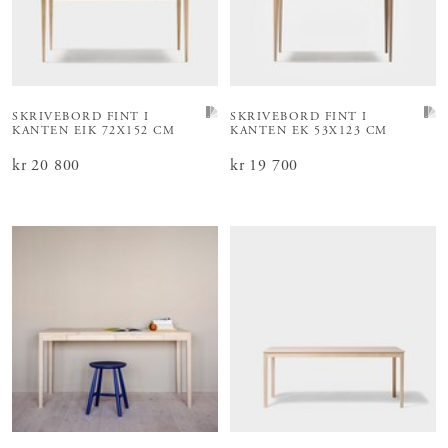
SKRIVEBORD FINT I
SKRIVEBORD FINT I
KANTEN EIK 72X152 CM
KANTEN EK 53X123 CM
Pris
kr 20 800
:
kr 20 800
Pris
kr 19 700
:
kr 19 700