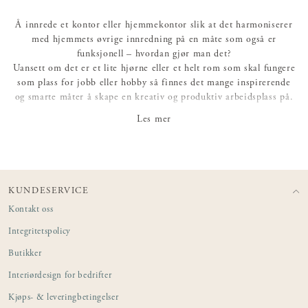
Å innrede et kontor eller hjemmekontor slik at det harmoniserer
med hjemmets øvrige innredning på en måte som også er
funksjonell – hvordan gjør man det?
Uansett om det er et lite hjørne eller et helt rom som skal fungere
som plass for jobb eller hobby så finnes det mange inspirerende
og smarte måter å skape en kreativ og produktiv arbeidsplass på.
Når man skal velge møbler til hjemmekontoret er det naturlig nok
Les mer
først og fremst skrivebord, stol og en smart oppbevaringsløsning
som står i fokus. Møbler kontoret med et praktisk og tidløst bord
i massivt tre, stol med en sittevinkel som gir støtte og hvile. Og la
alt få sin plass ved hjelp av en skreddersydd løsning i form av
hyllesystem, bokhylle, skap eller en romslig kommode.
KUNDESERVICE
Kontakt oss
Kontorstoler kan selvfølgelig være både vakre og gode å sitte på –
og med tanke på hvor mange timer man tilbringer ved
Integritetspolicy
skrivebordet er det ekstra viktig at stolen er anatomisk utformet.
Butikker
Er man flere som jobber hjemmefra kan et noe større bord som
plasseres ut fra veggen gi plass for to til å jobbe samtidig. Tenk på
Interiørdesign for bedrifter
å velge bord etter den plass du har til rådighet – kanskje er rett og
Kjøps- & leveringbetingelser
slett et rundt bord det beste alternativet dersom flere skal få plass