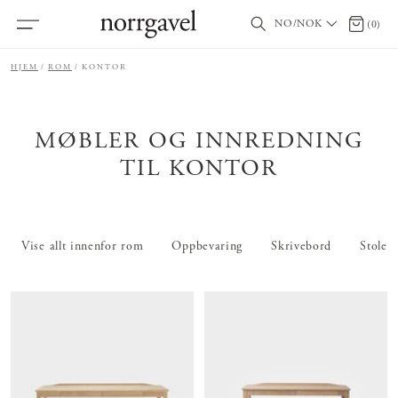
NO/NOK
0 produ
(
0
)
HJEM
ROM
KONTOR
MØBLER OG INNREDNING
TIL KONTOR
Vise allt innenfor rom
Oppbevaring
Skrivebord
Stoler