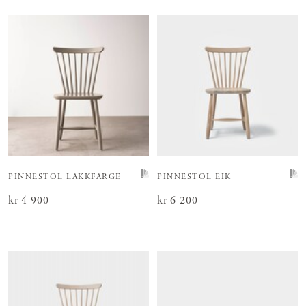
PINNESTOL LAKKFARGE
PINNESTOL EIK
Pris
kr 4 900
:
kr 4 900
Pris
kr 6 200
:
kr 6 200