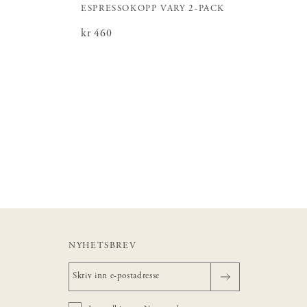
ESPRESSOKOPP VARY 2-PACK
Pris
kr 460
:
kr 460
NYHETSBREV