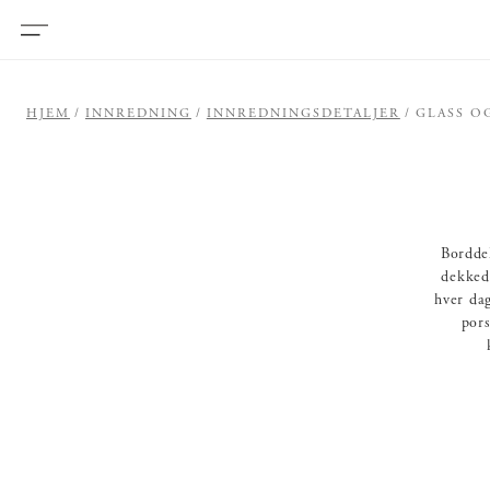
HJEM
INNREDNING
INNREDNINGSDETALJER
GLASS O
Borddek
dekked
hver dag
pors