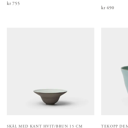
Pris
kr 755
:
kr 755
Pris
kr 490
:
kr 490
SKÅL MED KANT HVIT/BRUN 15 CM
TEKOPP DEM