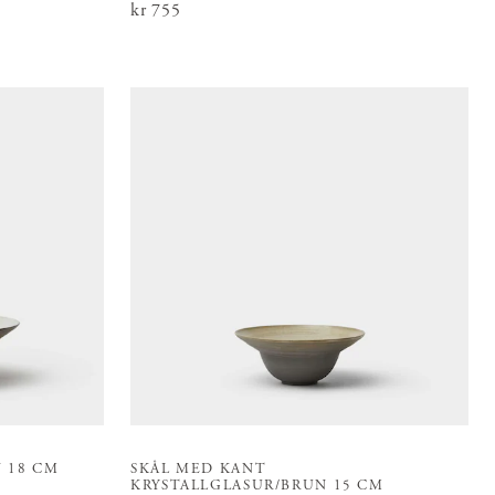
Pris
kr 755
:
kr 755
 18 CM
SKÅL MED KANT
KRYSTALLGLASUR/BRUN 15 CM