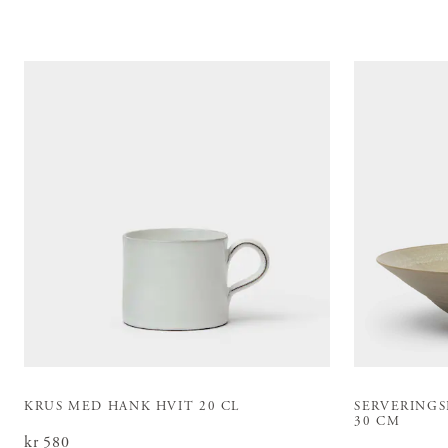
KRUS MED HANK HVIT 20 CL
SERVERINGS
30 CM
Pris
kr 580
:
kr 580