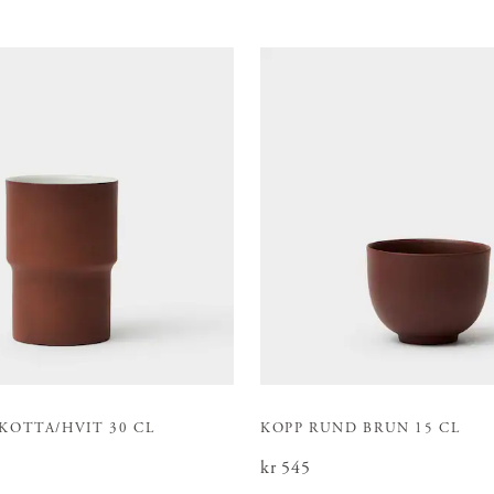
KOTTA/HVIT 30 CL
KOPP RUND BRUN 15 CL
Pris
kr 545
:
kr 545