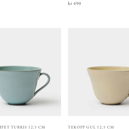
Pris
kr 490
:
kr 490
PET TURKIS 12,5 CM
TEKOPP GUL 12,5 CM