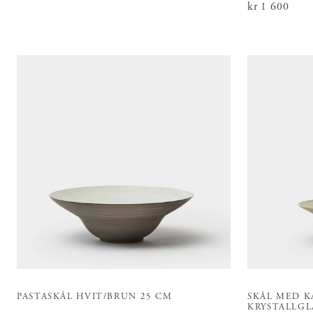
Pris
kr 1 600
:
kr 1 60
PASTASKÅL HVIT/BRUN 25 CM
SKÅL MED 
KRYSTALLGL