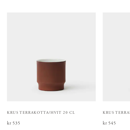
KRUS TERRAKOTTA/HVIT 20 CL
KRUS TERRA
Pris
kr 535
:
kr 535
Pris
kr 545
:
kr 545