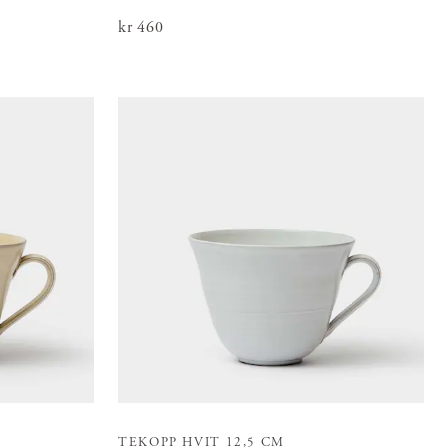
Pris
kr 460
:
kr 460
TEKOPP HVIT 12,5 CM