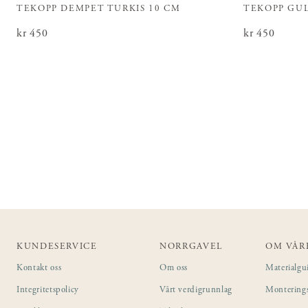
TEKOPP DEMPET TURKIS 10 CM
TEKOPP GUL
Pris
kr 450
:
kr 450
Pris
kr 450
:
kr 450
KUNDESERVICE
NORRGAVEL
OM VÅR
Kontakt oss
Om oss
Materialgu
Integritetspolicy
Vårt verdigrunnlag
Montering