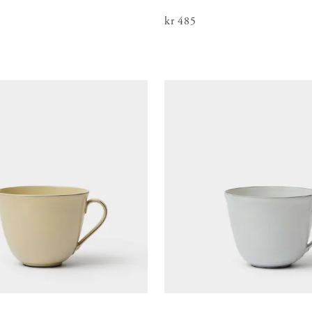
Pris
kr 485
:
kr 485