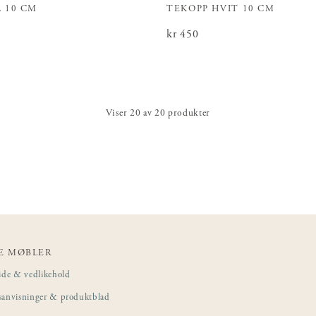
 10 CM
TEKOPP HVIT 10 CM
Pris
kr 450
:
kr 450
Viser
20
av
20
produkter
E MØBLER
ide & vedlikehold
sanvisninger & produktblad