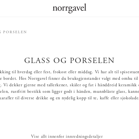
G PORSELEN
GLASS OG PORSELEN
king til hverdag eller fest, frokost eller middag. Vi har alt til spisestue
e bordet. Hos Norrgavel finner du bruksgjenstander valgt med omhu til 
. Vi dekker gjerne med tallerkener, skåler og fat i hånddreid keramikk e
elen, rustfritt bestikk som ligger godt i hånden, munnblåste glass, kann
karafler til diverse drikke og en nydelig kopp til te, kaffe eller sjokolade
Vise allt innenfor innredningsdetaljer