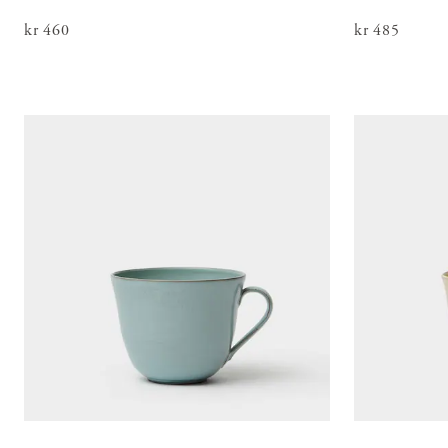
Pris
kr 460
:
kr 460
Pris
kr 485
:
kr 485