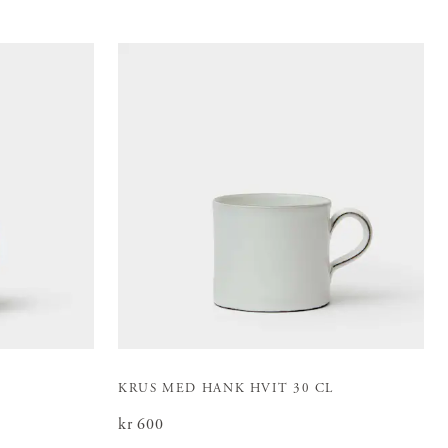
KRUS MED HANK HVIT 30 CL
Pris
kr 600
:
kr 600