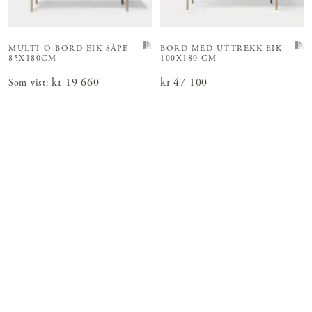
MULTI-O BORD
EIK SÅPE
BORD MED UTTREKK EIK
85X180CM
100X180 CM
Pris
kr 19 660
:
kr 19 660
Pris
kr 47 100
:
kr 47 100
Som vist
: