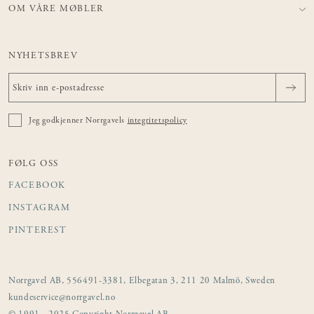
OM VÅRE MØBLER
NYHETSBREV
Jeg godkjenner Norrgavels
integritetspolicy
FØLG OSS
FACEBOOK
INSTAGRAM
PINTEREST
Norrgavel AB, 556491-3381, Elbegatan 3, 211 20 Malmö, Sweden
kundeservice@norrgavel.no