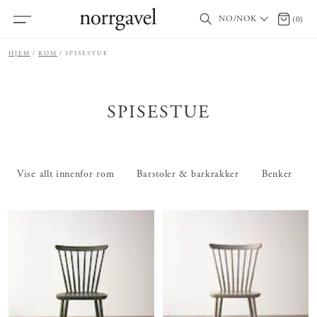
NO/NOK
0 produ
(
0
)
HJEM
ROM
SPISESTUE
SPISESTUE
Vise allt innenfor rom
Barstoler & barkrakker
Benker