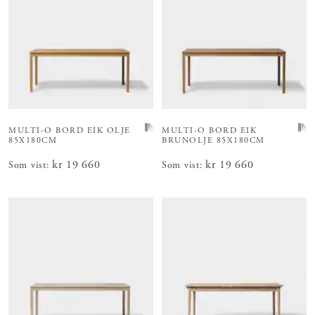
MULTI-O BORD
EIK OLJE
MULTI-O BORD
EIK
85X180CM
BRUNOLJE 85X180CM
Pris
kr 19 660
:
kr 19 660
Pris
kr 19 660
:
kr 19 660
Som vist
:
Som vist
: