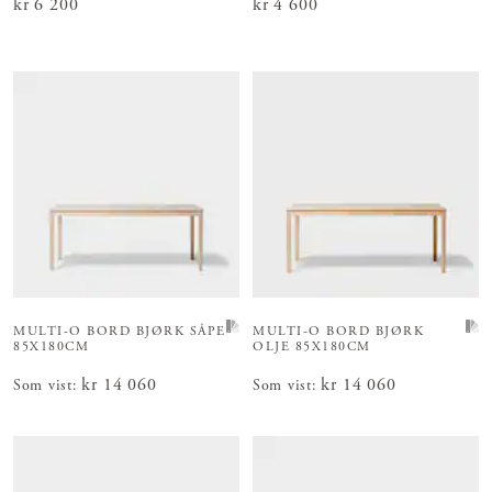
Pris
kr 6 200
:
kr 6 200
Pris
kr 4 600
:
kr 4 600
MULTI-O BORD
BJØRK SÅPE
MULTI-O BORD
BJØRK
85X180CM
OLJE 85X180CM
Pris
kr 14 060
:
kr 14 060
Pris
kr 14 060
:
kr 14 060
Som vist
:
Som vist
: