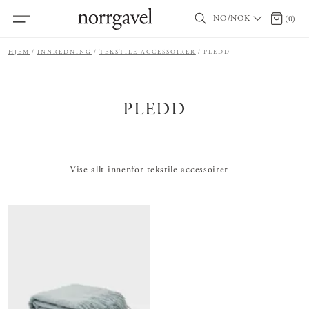
NO/NOK
0 produ
(
0
)
HJEM
INNREDNING
TEKSTILE ACCESSOIRER
PLEDD
PLEDD
Vise allt innenfor tekstile accessoirer