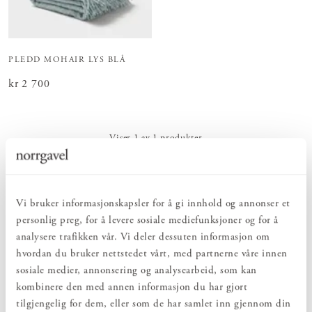
PLEDD MOHAIR LYS BLÅ
Pris
kr 2 700
:
kr 2 700
Viser
1
av
1
produkter
Hos oss finner du pledd i mange forskjellige modeller og
Vi bruker informasjonskapsler for å gi innhold og annonser et
naturmaterialer. Materialer og tekstur varierer og fargene er alltid
personlig preg, for å levere sosiale mediefunksjoner og for å
klassiske og tidløse. Med et mykt og deilig pledd blir stuen eller
analysere trafikken vår. Vi deler dessuten informasjon om
soveværelset bare enda koseligere.
hvordan du bruker nettstedet vårt, med partnerne våre innen
sosiale medier, annonsering og analysearbeid, som kan
Pleddene våre er fremstilt for å harmonere med Norrgavels senge-
og møbeltekstiler.
kombinere den med annen informasjon du har gjort
tilgjengelig for dem, eller som de har samlet inn gjennom din