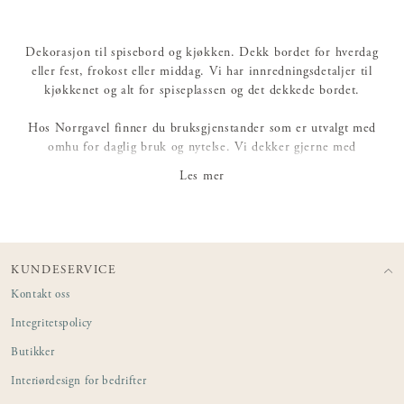
Dekorasjon til spisebord og kjøkken. Dekk bordet for hverdag
eller fest, frokost eller middag. Vi har innredningsdetaljer til
kjøkkenet og alt for spiseplassen og det dekkede bordet.
Hos Norrgavel finner du bruksgjenstander som er utvalgt med
omhu for daglig bruk og nytelse. Vi dekker gjerne med
tallerkener, skåler og serveringsfat i hånddreiet keramikk eller fint
Les mer
porselen, rustfritt bestikk som ligger godt i hånden, munnblåste
glass, kanner og karafler til diverse drikker og en vakker kopp til
te, kaffe eller kakao.
KUNDESERVICE
Kontakt oss
Integritetspolicy
Butikker
Interiørdesign for bedrifter