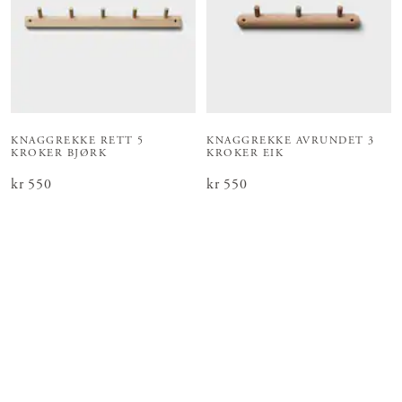
KNAGGREKKE RETT 5
KNAGGREKKE AVRUNDET 3
KROKER BJØRK
KROKER EIK
Pris
kr 550
:
kr 550
Pris
kr 550
:
kr 550