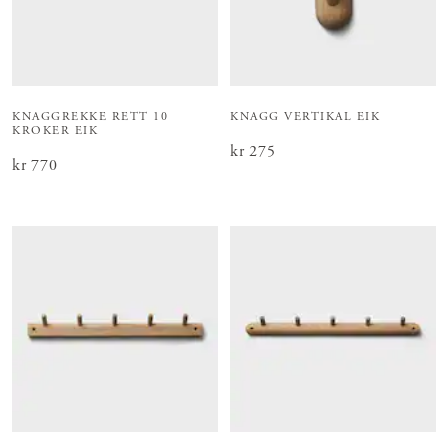
KNAGGREKKE RETT 10
KNAGG VERTIKAL EIK
KROKER EIK
Pris
kr 275
:
kr 275
Pris
kr 770
:
kr 770