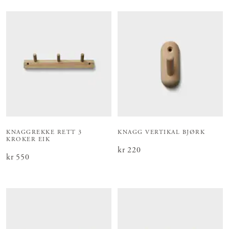
KNAGGREKKE RETT 3
KNAGG VERTIKAL BJØRK
KROKER EIK
Pris
kr 220
:
kr 220
Pris
kr 550
:
kr 550