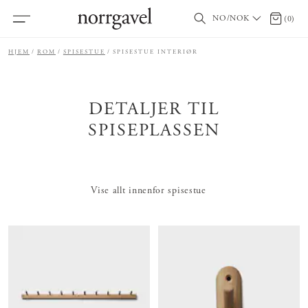
NO/NOK
0 produ
(
0
)
HJEM
ROM
SPISESTUE
SPISESTUE INTERIØR
DETALJER TIL
SPISEPLASSEN
Vise allt innenfor spisestue