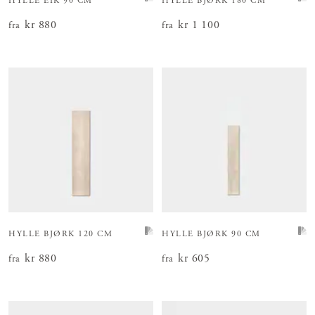
HYLLE EIK 90 CM
HYLLE BJØRK 180 CM
Pris
kr 880
:
kr 880
Pris
kr 1 100
:
kr 1 100
fra
fra
HYLLE BJØRK 120 CM
HYLLE BJØRK 90 CM
Pris
kr 880
:
kr 880
Pris
kr 605
:
kr 605
fra
fra