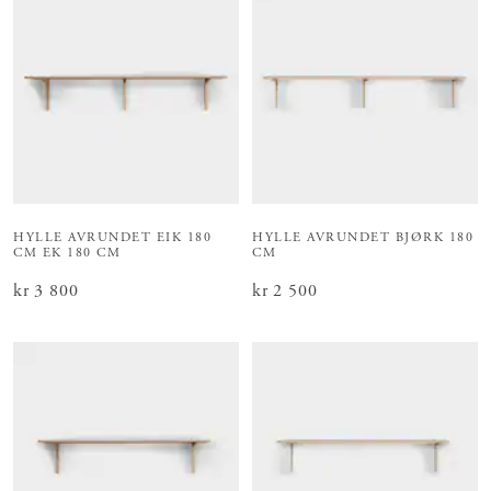
HYLLE AVRUNDET EIK 180
HYLLE AVRUNDET BJØRK 180
CM
EK 180 CM
CM
Pris
kr 3 800
:
kr 3 800
Pris
kr 2 500
:
kr 2 500