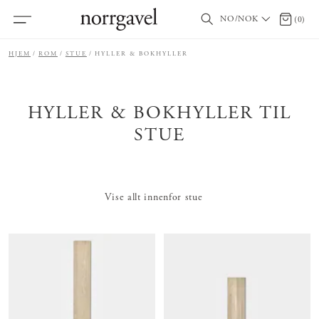
NO/NOK
0 produ
(
0
)
HJEM
ROM
STUE
HYLLER & BOKHYLLER
HYLLER & BOKHYLLER TIL
STUE
Vise allt innenfor stue