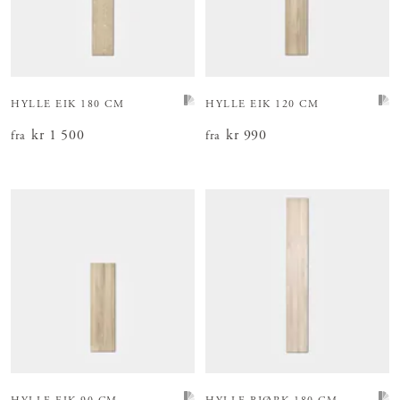
HYLLE EIK 180 CM
HYLLE EIK 120 CM
Pris
kr 1 500
:
kr 1 500
Pris
kr 990
:
kr 990
fra
fra