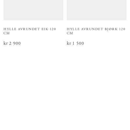
HYLLE AVRUNDET EIK 120
HYLLE AVRUNDET BJØRK 120
CM
CM
Pris
kr 2 900
:
kr 2 900
Pris
kr 1 500
:
kr 1 500