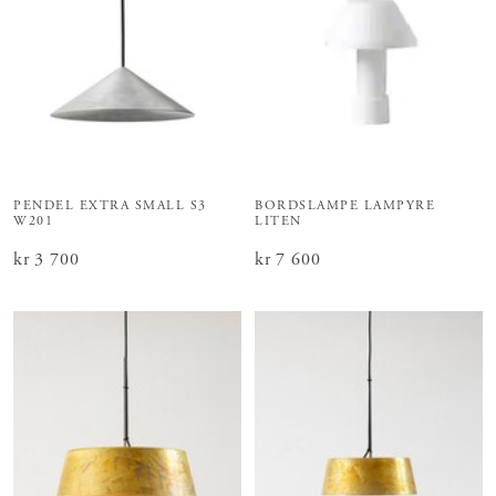
PENDEL EXTRA SMALL S3
BORDSLAMPE LAMPYRE
W201
LITEN
Pris
kr 3 700
:
kr 3 700
Pris
kr 7 600
:
kr 7 600