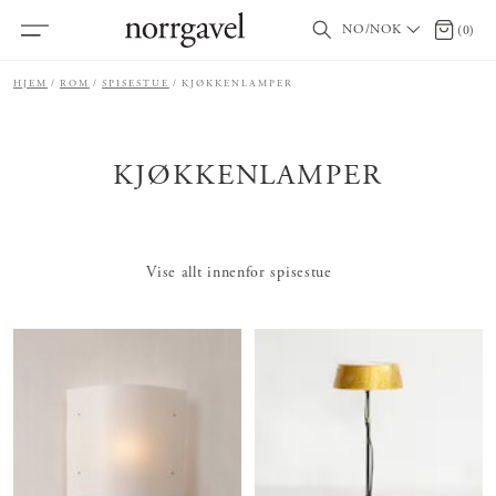
NO/NOK
0 produ
(
0
)
HJEM
ROM
SPISESTUE
KJØKKENLAMPER
KJØKKENLAMPER
Vise allt innenfor spisestue