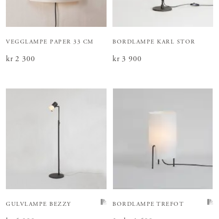
VEGGLAMPE PAPER 33 CM
BORDLAMPE KARL STOR
Pris
kr 2 300
:
kr 2 300
Pris
kr 3 900
:
kr 3 900
GULVLAMPE BEZZY
BORDLAMPE TREFOT