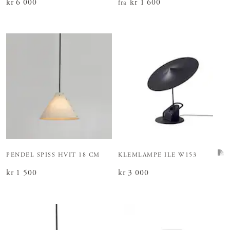
Pris
kr 6 000
:
kr 6 000
Pris
kr 1 600
:
kr 1 600
fra
PENDEL SPISS HVIT 18 CM
KLEMLAMPE ILE W153
Pris
kr 1 500
:
kr 1 500
Pris
kr 3 000
:
kr 3 000