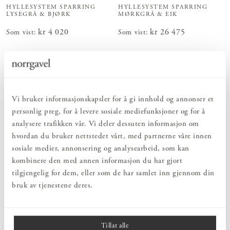
HYLLESYSTEM SPARRING
HYLLESYSTEM SPARRING
LYSEGRÅ & BJØRK
MØRKGRÅ & EIK
Pris
kr 4 020
:
kr 4 020
Pris
kr 26 475
:
kr 26 475
Som vist
:
Som vist
:
Viser
4
av
4
produkter
Vi bruker informasjonskapsler for å gi innhold og annonser et
personlig preg, for å levere sosiale mediefunksjoner og for å
Med Norrgavels fleksible oppbevaringsløsninger kan man sette
analysere trafikken vår. Vi deler dessuten informasjon om
sammen individuelt tilpassede systemer skreddersydde etter
hvordan du bruker nettstedet vårt, med partnerne våre innen
angitte mål og ønsker. Her har vi samlet noen utvalgte favoritter
og komplette kombinasjoner. Enten passer disse ferdige forslagene
sosiale medier, annonsering og analysearbeid, som kan
perfekt hjemme hos deg – eller så kan de fungere som inspirasjon
kombinere den med annen informasjon du har gjort
og utgangspunkt for å sette sammen en helt egen variant.
tilgjengelig for dem, eller som de har samlet inn gjennom din
bruk av tjenestene deres.
Valgmulighetene er utallige! Innred personlig, funksjonelt og
Les mer
tidløst vakkert med Sparring hyllesystem, Klesoppbevaring K27 og
Hallsystem Konsoll.
Tillat alle