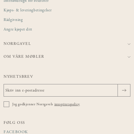
Interiørdesign for bedrifter
Kjøps- & leveringbetingelser
Rådgivning
Angre kjøpet ditt
NORRGAVEL
OM VÅRE MØBLER
NYHETSBREV
Jeg godkjenner Norrgavels
integritetspolicy
FØLG OSS
FACEBOOK