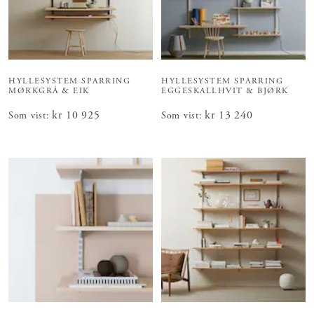
HYLLESYSTEM SPARRING
HYLLESYSTEM SPARRING
MØRKGRÅ & EIK
EGGESKALLHVIT & BJØRK
Pris
kr 10 925
:
kr 10 925
Pris
kr 13 240
:
kr 13 240
Som vist
:
Som vist
: