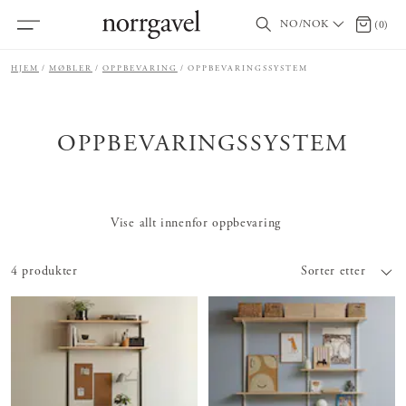
NO/NOK
0 produ
(
0
)
HJEM
MØBLER
OPPBEVARING
OPPBEVARINGSSYSTEM
OPPBEVARINGSSYSTEM
Vise allt innenfor oppbevaring
4 produkter
Sorter etter