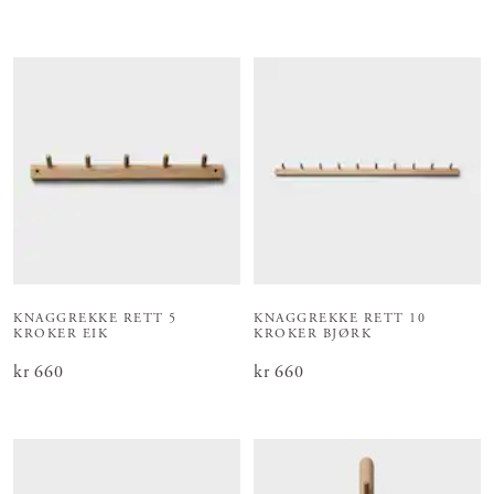
KNAGGREKKE RETT 5
KNAGGREKKE RETT 10
KROKER EIK
KROKER BJØRK
Pris
kr 660
:
kr 660
Pris
kr 660
:
kr 660