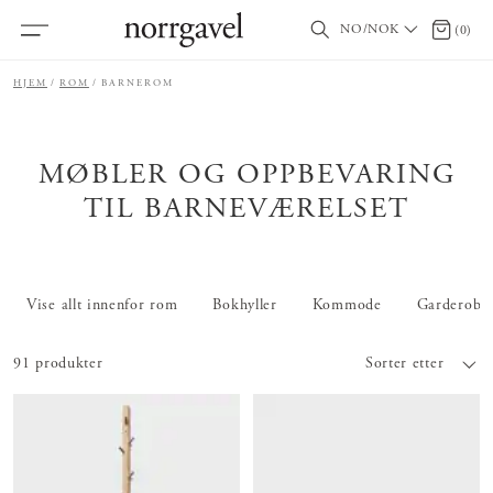
NO/NOK
0 produ
(
0
)
HJEM
ROM
BARNEROM
MØBLER OG OPPBEVARING
TIL BARNEVÆRELSET
Vise allt innenfor rom
Bokhyller
Kommode
Garderobe
91 produkter
Sorter etter