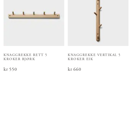
KNAGGREKKE RETT 5
KNAGGREKKE VERTIKAL 5
KROKER BJØRK
KROKER EIK
Pris
kr 550
:
kr 550
Pris
kr 660
:
kr 660