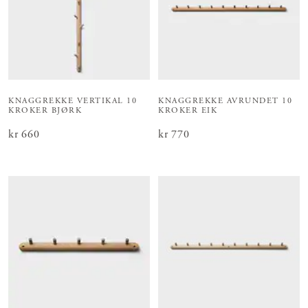
KNAGGREKKE VERTIKAL 10
KNAGGREKKE AVRUNDET 10
KROKER BJØRK
KROKER EIK
Pris
kr 660
:
kr 660
Pris
kr 770
:
kr 770