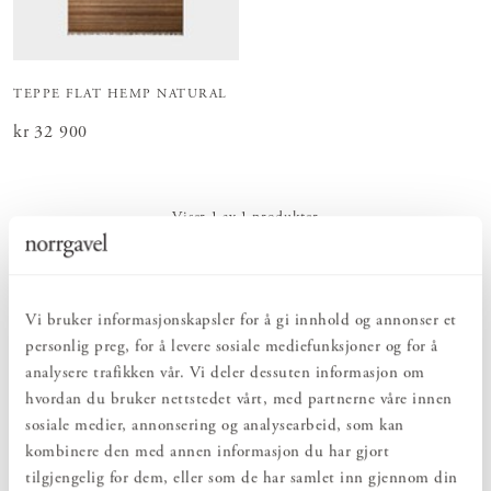
TEPPE FLAT HEMP NATURAL
Pris
kr 32 900
:
kr 32 900
Viser
1
av
1
produkter
Alle kelimtepper du finner hos oss er vevd for hånd og av ull –
Vi bruker informasjonskapsler for å gi innhold og annonser et
hvert teppe er dessuten unikt. Teppene er relativt tynne og kan
personlig preg, for å levere sosiale mediefunksjoner og for å
med fordel legges på hverandre for å dekke en større gulvflate eller
analysere trafikken vår. Vi deler dessuten informasjon om
de kan brukes som veggdekorasjon. Tidløst vakre kelimtepper
hvordan du bruker nettstedet vårt, med partnerne våre innen
tilfører rommet farge, struktur og varme og passer like godt til
sosiale medier, annonsering og analysearbeid, som kan
moderne som til tradisjonelle og mer avslappede innredninger.
kombinere den med annen informasjon du har gjort
Våre nøye utvalgte kelimtepper fungerer like bra i sofahjørnet i
Les mer
tilgjengelig for dem, eller som de har samlet inn gjennom din
stuen som under spisestuemøblementet, i kjøkkenet, i