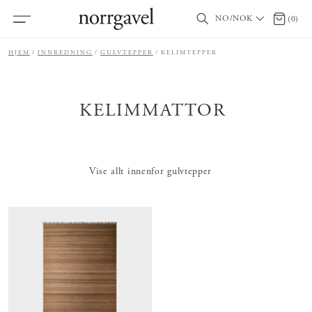
NO/NOK
0 produ
(
0
)
HJEM
INNREDNING
GULVTEPPER
KELIMTEPPER
KELIMMATTOR
Vise allt innenfor gulvtepper