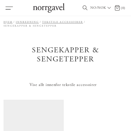
NO/NOK
0 produ
(
0
)
HJEM
INNREDNING
TEKSTILE ACCESSOIRER
SENGEKAPPER & SENGETEPPER
SENGEKAPPER &
SENGETEPPER
Vise allt innenfor tekstile accessoirer