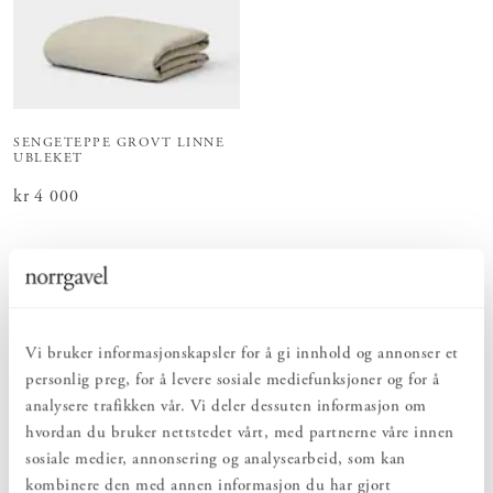
SENGETEPPE GROVT LINNE
UBLEKET
Pris
kr 4 000
:
kr 4 000
Viser
1
av
1
produkter
Vi bruker informasjonskapsler for å gi innhold og annonser et
Forny soverommet ditt med små detaljer – pluss på med en tidløs
personlig preg, for å levere sosiale mediefunksjoner og for å
sengekappe og sengetøy i deilig naturmateriale som fungerer som
analysere trafikken vår. Vi deler dessuten informasjon om
en myk innramming. Vakkert og rogivende.
hvordan du bruker nettstedet vårt, med partnerne våre innen
Med en sengekappe forandrer du rask utseende på sengen din
sosiale medier, annonsering og analysearbeid, som kan
både hva farge og form gjelder. Kappen får soverommet til å
kombinere den med annen informasjon du har gjort
fremstå både ryddig og koselig samtidig blir sengen enda mer