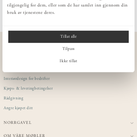
tilgjengelig for dem, eller som de har samlet inn gjennom din
innbydende. Norrgavels Sengekappe er sydd i 100% lin – velg din
Les mer
bruk av tjenestene deres.
farge og dine mål! Linet er forvasaket for å gi sengekappen et fint
avslappet fall.
Tillat alle
KUNDESERVICE
Tilpass
Kontakt oss
Integritetspolicy
Ikke tillat
Butikker
Interiørdesign for bedrifter
Kjøps- & leveringbetingelser
Rådgivning
Angre kjøpet ditt
NORRGAVEL
OM VÅRE MØBLER