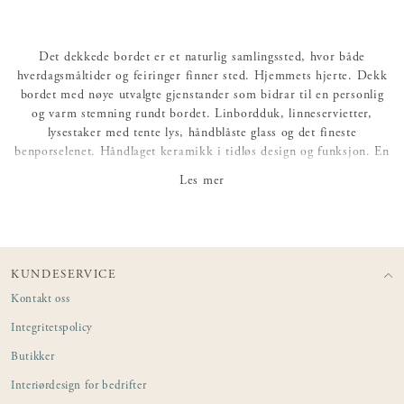
Det dekkede bordet er et naturlig samlingssted, hvor både
hverdagsmåltider og feiringer finner sted. Hjemmets hjerte. Dekk
bordet med nøye utvalgte gjenstander som bidrar til en personlig
og varm stemning rundt bordet. Linbordduk, linneservietter,
lysestaker med tente lys, håndblåste glass og det fineste
benporselenet. Håndlaget keramikk i tidløs design og funksjon. En
stilren vase med plass til snittblomster eller grener fra hageens
Les mer
frukttrær.
Dekk bordet med det fineste du har, enten det er for å feire dåp,
konfirmasjon, student, bryllup – eller en helt vanlig
søndagsmiddag. Velg interiørdetaljer som kan bære minner og
tradisjoner gjennom generasjoner.
KUNDESERVICE
Kontakt oss
Integritetspolicy
Butikker
Interiørdesign for bedrifter