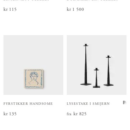
Pris
kr 115
:
kr 115
Pris
kr 1 500
:
kr 1 500
FYRSTIKKER HANDSOME
LYSESTAKE I SMIJERN
Pris
kr 135
:
kr 135
Pris
kr 825
:
kr 825
fra