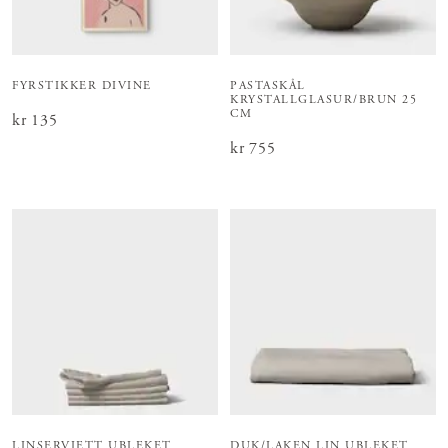
FYRSTIKKER DIVINE
PASTASKÅL
KRYSTALLGLASUR/BRUN 25
CM
Pris
kr 135
:
kr 135
Pris
kr 755
:
kr 755
LINSERVIETT UBLEKET
DUK/LAKEN LIN UBLEKET