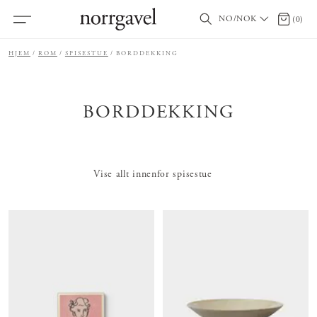
NO/NOK
0 produ
(
0
)
HJEM
ROM
SPISESTUE
BORDDEKKING
BORDDEKKING
Vise allt innenfor spisestue