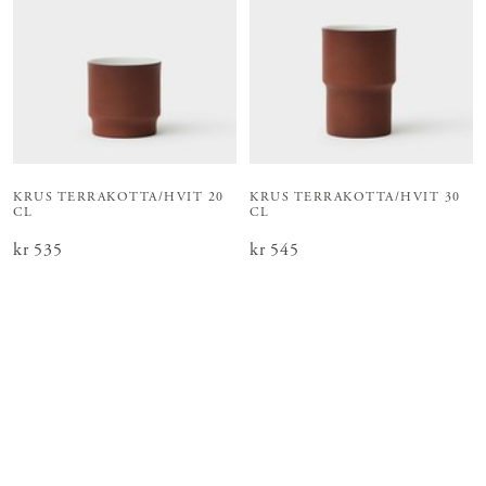
KRUS TERRAKOTTA/HVIT 20
KRUS TERRAKOTTA/HVIT 30
CL
CL
Pris
kr 535
:
kr 535
Pris
kr 545
:
kr 545