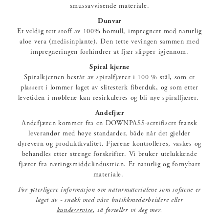
smussavvisende materiale.
Dunvar
Et veldig tett stoff av 100% bomull, impregnert med naturlig
aloe vera (medisinplante). Den tette vevingen sammen med
impregneringen forhindrer at fjær slipper igjennom.
Spiral kjerne
Spiralkjernen består av spiralfjærer i 100 % stål, som er
plassert i lommer laget av slitesterk fiberduk, og som etter
levetiden i møblene kan resirkuleres og bli nye spiralfjærer.
Andefjær
Andefjæren kommer fra en DOWNPASS-sertifisert fransk
leverandør med høye standarder, både når det gjelder
dyrevern og produktkvalitet. Fjærene kontrolleres, vaskes og
behandles etter strenge forskrifter. Vi bruker utelukkende
fjærer fra næringsmiddelindustrien. Et naturlig og fornybart
materiale.
For ytterligere informasjon om naturmaterialene som sofaene er
laget av - snakk med våre butikkmedarbeidere eller
kundeservice
, så forteller vi deg mer.