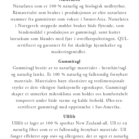
Naturlatex som er 100 % naturlig og biologisk nedbrytbar.
Råmaterialet som brukes i produksjonen av ekte naturlatex
stammer fra gummitrær som vokser i Sørøst-Asia. Naturlatex
i Norrgavels stoppede møbler brukes både flytende, som
bindemiddel i produksjon av gummitagl, samt kuttet
latexskum som blandes med fjær i overflatepolstringen. QUL-
sertifisert og garantert fri for skadelige kjemikalier og
maskeringsmidler.
Gummitagl
Gummitagl består av to naturlige materialer - hestehår/tagl
og naturlig lateks. Et 100 % naturlig og fullstendig fornybart
materiale. Materialets høye elastisitet og tredimensjonale
styrke er dets viktigste funksjonelle egenskaper. Gummitagl
skaper et utmerket mikroklima som holder oss komfortabelt
temperert under både varme og kalde forhold. Øko-tex-
sertifisert gummitagl med opprinnelse i Sør-Amerika.
Ullfilt
Ullfilt er laget av 100 % sporbar New Zealand-ull. Ull er en
naturlig fiber som er et fullstendig fornybart materiale. Ull
fanger effektivt opp støv og allergener, det er også et naturlig