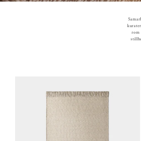
Samarb
kurate
rom 
still