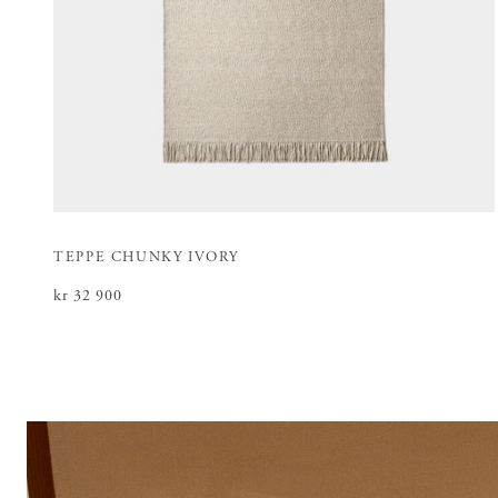
TEPPE CHUNKY IVORY
Pris
kr 32 900
:
kr 32 900