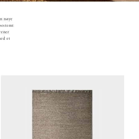
en nøye
 bestemt
rener
med et