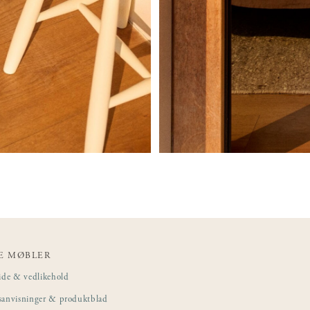
E MØBLER
ide & vedlikehold
sanvisninger & produktblad