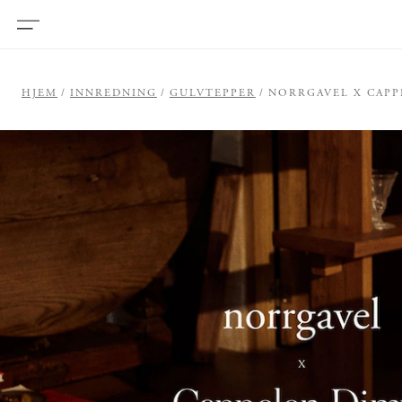
HJEM
INNREDNING
GULVTEPPER
NORRGAVEL X CAPP