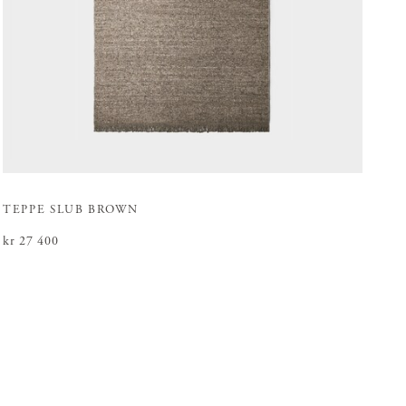
TEPPE SLUB BROWN
Pris
kr 27 400
:
kr 27 400