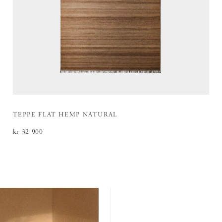
TEPPE FLAT HEMP NATURAL
Pris
kr 32 900
:
kr 32 900