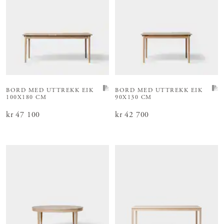
BORD MED UTTREKK EIK
BORD MED UTTREKK EIK
100X180 CM
90X130 CM
Pris
kr 47 100
:
kr 47 100
Pris
kr 42 700
:
kr 42 700