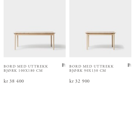
BORD MED UTTREKK
BORD MED UTTREKK
BJØRK 100X180 CM
BJØRK 90X130 CM
Pris
kr 38 400
:
kr 38 400
Pris
kr 32 900
:
kr 32 900