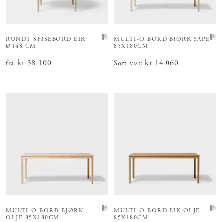
RUNDT SPISEBORD EIK
MULTI-O BORD
BJØRK SÅPE
Ø148 CM
85X180CM
Pris
kr 58 100
:
kr 58 100
Pris
kr 14 060
:
kr 14 060
fra
Som vist
:
MULTI-O BORD
BJØRK
MULTI-O BORD
EIK OLJE
OLJE 85X180CM
85X180CM