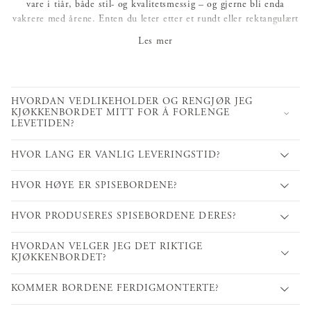
vare i tiår, både stil- og kvalitetsmessig – og gjerne bli enda
vakrere med årene. Enten du leter etter et rundt eller rektangulært
kjøkkenbord, et lite spisebord til det trange kjøkkenet eller et
Les mer
stort uttrekkbart spisebord til festsalen – finner du det hos oss.
HVORDAN VEDLIKEHOLDER OG RENGJØR JEG
KJØKKENBORDET MITT FOR Å FORLENGE
LEVETIDEN?
HVOR LANG ER VANLIG LEVERINGSTID?
HVOR HØYE ER SPISEBORDENE?
HVOR PRODUSERES SPISEBORDENE DERES?
HVORDAN VELGER JEG DET RIKTIGE
KJØKKENBORDET?
KOMMER BORDENE FERDIGMONTERTE?