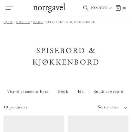
NO/NOK
0 produ
(
0
)
HJEM
MØBLER
BORD
SPISEBORD & KJØKKENBORD
SPISEBORD &
KJØKKENBORD
Vise allt innenfor bord
Bjørk
Eik
Rundt spisebord
19 produkter
Sorter etter