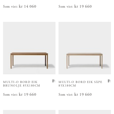
Pris
kr 14 060
:
kr 14 060
Pris
kr 19 660
:
kr 19 660
Som vist
:
Som vist
:
MULTI-O BORD
EIK
MULTI-O BORD
EIK SÅPE
BRUNOLJE 85X180CM
85X180CM
Pris
kr 19 660
:
kr 19 660
Pris
kr 19 660
:
kr 19 660
Som vist
:
Som vist
: