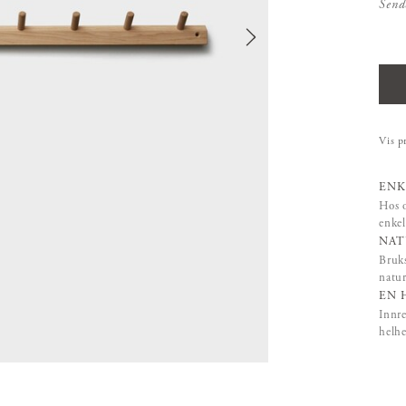
Send
Vis p
ENK
Hos o
enkel
NAT
Bruks
natur
EN 
Innre
helhe