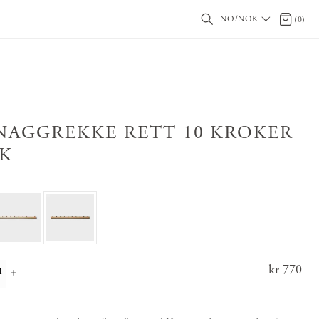
NO/NOK
0 produ
(
0
)
NAGGREKKE RETT 10 KROKER
IK
Pris
kr 770
:
kr 77
0