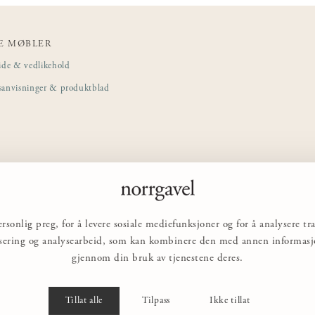
E MØBLER
ide & vedlikehold
sanvisninger & produktblad
rsonlig preg, for å levere sosiale mediefunksjoner og for å analysere 
nsering og analysearbeid, som kan kombinere den med annen informasjon
gjennom din bruk av tjenestene deres.
Tillat alle
Tilpass
Ikke tillat