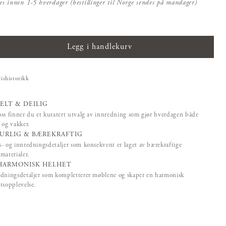
es innen 1-5 hverdager (bestillinger til Norge sendes på mandager)
Legg i handlekurv
rishistorikk
ELT & DEILIG
ss finner du et kuratert utvalg av innredning som gjør hverdagen både
 og vakker.
URLIG & BÆREKRAFTIG
- og innredningsdetaljer som konsekvent er laget av bærekraftige
materialer.
HARMONISK HELHET
dningsdetaljer som kompletterer møblene og skaper en harmonisk
tsopplevelse.