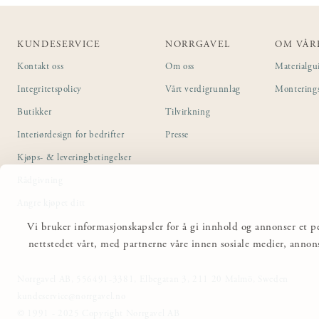
KUNDESERVICE
NORRGAVEL
OM VÅR
Kontakt oss
Om oss
Materialgu
Integritetspolicy
Vårt verdigrunnlag
Montering
Butikker
Tilvirkning
Interiørdesign for bedrifter
Presse
Kjøps- & leveringbetingelser
Rådgivning
Angre kjøpet ditt
Vi bruker informasjonskapsler for å gi innhold og annonser et pe
nettstedet vårt, med partnerne våre innen sosiale medier, anno
Norrgavel AB, 556491-3381, Elbegatan 3, 211 20 Malmö, Sweden
kundeservice@norrgavel.no
© 1991 - 2025 Copyright Norrgavel AB