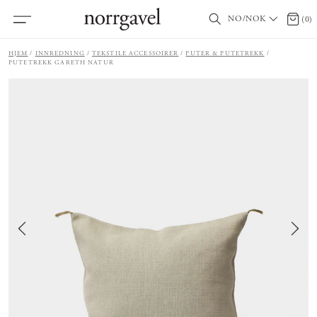
NO/NOK
0 prod
(
0
)
HJEM
INNREDNING
TEKSTILE ACCESSOIRER
PUTER & PUTETREKK
PUTETREKK GARETH NATUR