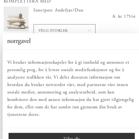
KOMPLETTERA MED
Innerpute Andefjær/Dun
fr.
Pris
kr 175
:
kr 1
/
st
VELG STORLEK
Vi bruker informasjonskapsler for å gi innhold og annonser et
Totalt
:
Pris
kr 1 600
:
personlig preg, for å levere sosiale mediefunksjoner og for å
kr 1 600
analysere trafikken vår. Vi deler dessuten informasjon om
Legg i handlekurv
hvordan du bruker nettstedet vårt, med partnerne våre innen
sosiale medier, annonsering og analysearbeid, som kan
kombinere den med annen informasjon du har gjort tilgjengelig
for dem, eller som de har samlet inn gjennom din bruk av
PRODUKTBESKRIVELSE
tjenestene deres.
Putetrekkene Gareth er designet for Norrgavel av franske
Caravane. Putetrekkene er sydd av et eksklusivt møbelstoff i duse
farger. Alle putene har dusker i hjørnene.