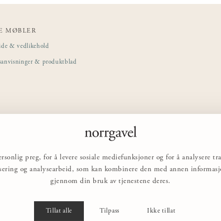
E MØBLER
ide & vedlikehold
sanvisninger & produktblad
rsonlig preg, for å levere sosiale mediefunksjoner og for å analysere 
nsering og analysearbeid, som kan kombinere den med annen informasjon
gjennom din bruk av tjenestene deres.
Tillat alle
Tilpass
Ikke tillat