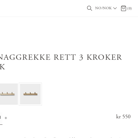
NO/NOK
0 produ
(
0
)
NAGGREKKE RETT 3 KROKER
IK
Pris
kr 550
:
kr 55
0