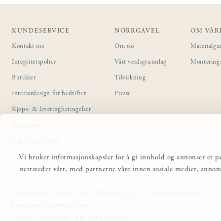
KUNDESERVICE
NORRGAVEL
OM VÅR
Kontakt oss
Om oss
Materialgu
Integritetspolicy
Vårt verdigrunnlag
Montering
Butikker
Tilvirkning
Interiørdesign for bedrifter
Presse
Kjøps- & leveringbetingelser
Rådgivning
Angre kjøpet ditt
Vi bruker informasjonskapsler for å gi innhold og annonser et pe
nettstedet vårt, med partnerne våre innen sosiale medier, anno
Norrgavel AB, 556491-3381, Elbegatan 3, 211 20 Malmö, Sweden
kundeservice@norrgavel.no
© 1991 - 2025 Copyright Norrgavel AB