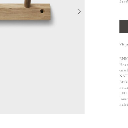
Send
Vis p
ENK
Hos o
enkel
NAT
Bruks
natur
EN 
Innre
helhe