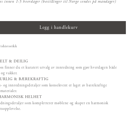
es innen 1-5 hverdager (bestillinger til Norge sendes på mandager)
Legg i handlekurv
rishistorikk
ELT & DEILIG
ss finner du et kuratert utvalg av innredning som gjør hverdagen både
 og vakker.
URLIG & BÆREKRAFTIG
- og innredningsdetaljer som konsekvent er laget av bærekraftige
materialer.
HARMONISK HELHET
dningsdetaljer som kompletterer møblene og skaper en harmonisk
tsopplevelse.