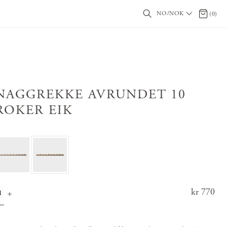
NO/NOK
0 produ
(
0
)
NAGGREKKE AVRUNDET 10
ROKER EIK
Pris
kr 770
:
kr 77
0