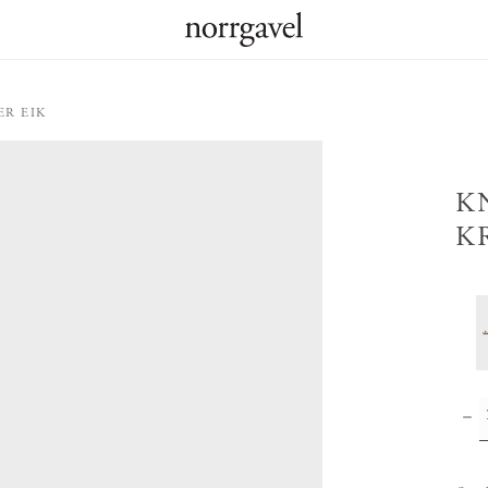
R EIK
K
K