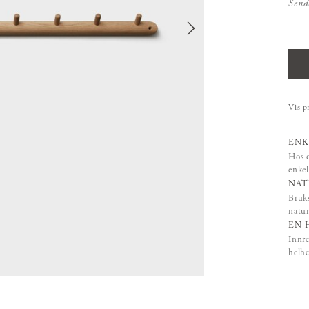
Send
Vis p
ENK
Hos o
enkel
NAT
Bruks
natur
EN 
Innre
helhe