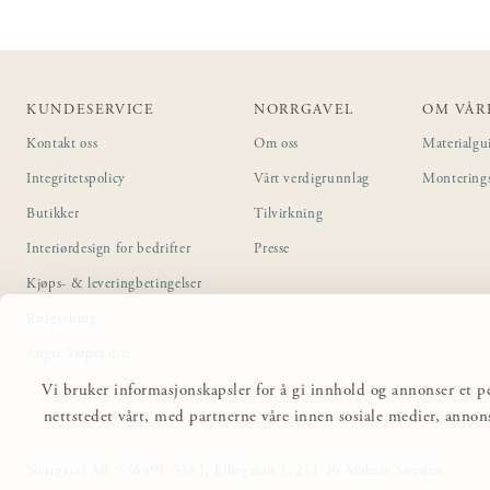
KUNDESERVICE
NORRGAVEL
OM VÅR
Kontakt oss
Om oss
Materialgu
Integritetspolicy
Vårt verdigrunnlag
Montering
Butikker
Tilvirkning
Interiørdesign for bedrifter
Presse
Kjøps- & leveringbetingelser
Rådgivning
Angre kjøpet ditt
Vi bruker informasjonskapsler for å gi innhold og annonser et pe
nettstedet vårt, med partnerne våre innen sosiale medier, anno
Norrgavel AB, 556491-3381, Elbegatan 3, 211 20 Malmö, Sweden