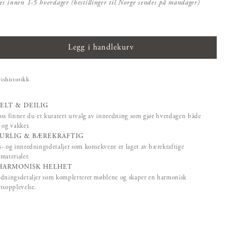
es innen 1-5 hverdager (bestillinger til Norge sendes på mandager)
Legg i handlekurv
rishistorikk
ELT & DEILIG
ss finner du et kuratert utvalg av innredning som gjør hverdagen både
 og vakker.
URLIG & BÆREKRAFTIG
- og innredningsdetaljer som konsekvent er laget av bærekraftige
materialer.
HARMONISK HELHET
dningsdetaljer som kompletterer møblene og skaper en harmonisk
tsopplevelse.