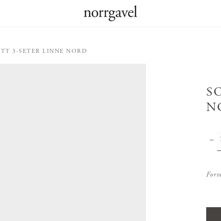
ETT 3-SETER LINNE NORD
S
N
Forv