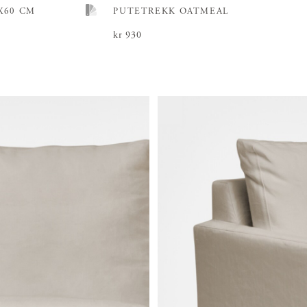
X60 CM
PUTETREKK OATMEAL
Pris
kr 930
:
kr 930