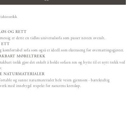
rishistorikk
LØS OG RETT
essig er dette en tidløs universalsofa som passer nesten overalt.
I ETT
g komfortabel sofa som også er ideell som ekstraseng for overnattingsgjester.
AKBART MØBELTREKK
takbart trekk gjør det enkelt å holde sofaen ren og bytte til et nytt trekk ved
v.
E NATURMATERIALER
rtable og sunne naturmaterialer hele veien gjennom - bærekraftig
erk med innebygd respekt for naturens kretsløp.