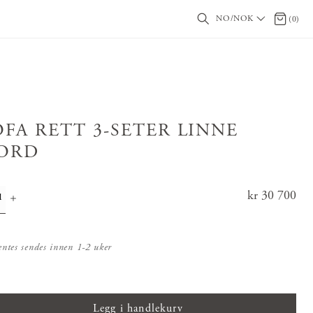
NO/NOK
0 produ
(
0
)
OFA RETT 3-SETER LINNE
ORD
Pris
kr 30 700
:
kr 30 70
0
entes sendes innen 1-2 uker
Legg i handlekurv