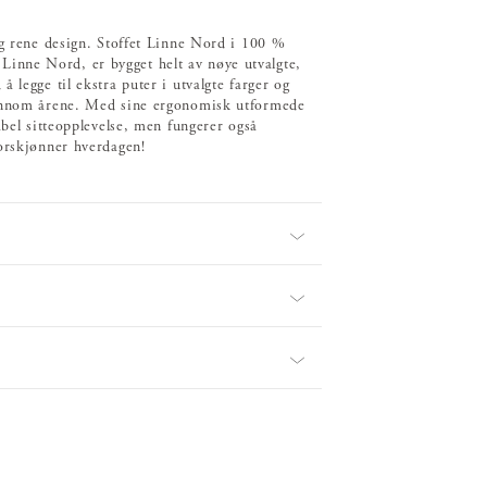
og rene design. Stoffet Linne Nord i 100 %
k, Linne Nord, er bygget helt av nøye utvalgte,
 legge til ekstra puter i utvalgte farger og
gjennom årene. Med sine ergonomisk utformede
abel sitteopplevelse, men fungerer også
forskjønner hverdagen!