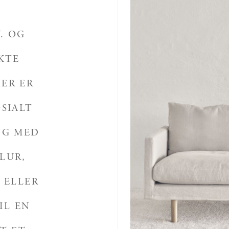
. OG
KTE
HER ER
OSIALT
NG MED
LUR,
 ELLER
IL EN