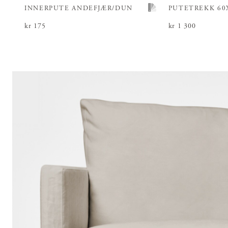
INNERPUTE ANDEFJÆR/DUN
PUTETREKK 60
Pris
kr 175
:
kr 175
Pris
kr 1 300
:
kr 1 300