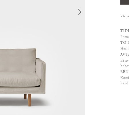
Vis p
TID
Formm
TO 
Herli
AVT
Et av
beho
REN
Komfo
håndv