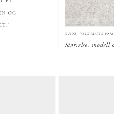
TT ET
EN OG
T."
GUIDE - VELG RIKTIG SOFA
Størrelse, modell o