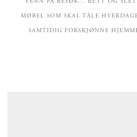
VENN PÅ BESØK... RETT OG SLE
MØBEL SOM SKAL TÅLE HVERDAG
SAMTIDIG FORSKJØNNE HJEMME