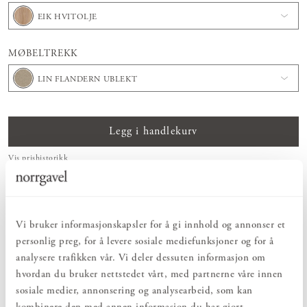
EIK HVITOLJE
MØBELTREKK
LIN FLANDERN UBLEKT
Legg i handlekurv
Vis prishistorikk
ENKELT & UTSØKT
Møbler laget med stor oppmerksomhet på detaljer, funksjon og form –
enkelt og vakkert.
Vi bruker informasjonskapsler for å gi innhold og annonser et
NATURLIG & BÆREKRAFTIG
personlig preg, for å levere sosiale mediefunksjoner og for å
Av rene naturmaterialer som er en del av det naturlige kretsløpet og skapes
analysere trafikken vår. Vi deler dessuten informasjon om
ved
fotosyntese
.
hvordan du bruker nettstedet vårt, med partnerne våre innen
SAMSKAPING & FLEKSIBILITET
sosiale medier, annonsering og analysearbeid, som kan
Størrelse, tresort og overflatebehandling – design dine Norrgavel-møbler
etter funksjon, rom og smak.