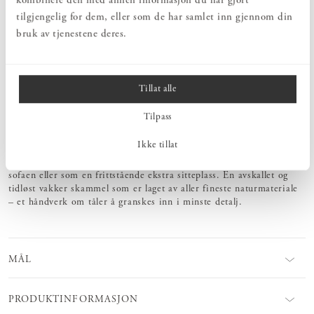
kombinere den med annen informasjon du har gjort
VI ER HER!
tilgjengelig for dem, eller som de har samlet inn gjennom din
Vårt kunnskapsrike kundeserviceteam tilbyr personlig service – før, under
bruk av tjenestene deres.
og etter kjøpet.
LIVSLANG KJÆRLIGHET
Vi tilbyr møbelpleieprodukter, reservedeler og renovering av møbler – for
en livslang kjærlighet.
Tillat alle
Tilpass
PRODUKTBESKRIVELSE
Ikke tillat
Mål og form på denne skammelen er hentet fra lenestolen Easy
Chair. Easy Fotskammel fungerer like bra sammen med Easy Chair,
sofaen eller som en frittstående ekstra sitteplass. En avskallet og
tidløst vakker skammel som er laget av aller fineste naturmateriale
– et håndverk om tåler å granskes inn i minste detalj.
MÅL
PRODUKTINFORMASJON