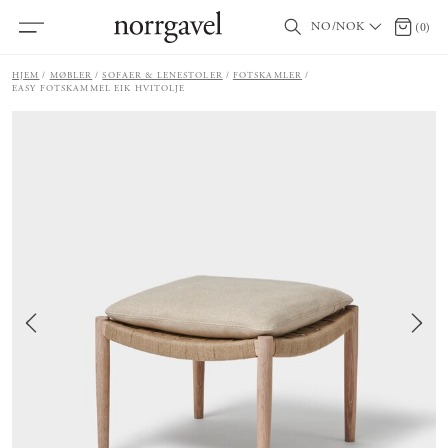
NO/NOK
0 produ
(
0
)
HJEM
MØBLER
SOFAER & LENESTOLER
FOTSKAMLER
EASY FOTSKAMMEL EIK HVITOLJE