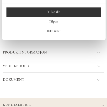
naturmateriale som tåler mye og som fungerer like bra i alle rom –
passer til og med i våtrom som baderom og vaskerom. Velg lengde
på Knaggrekke Vertikal avhengig av hvor mange kroker du behøver.
Tillat alle
Knaggrekke Vertikal kan fås i ulike treslag. Du kan velge mellom å
beholde den ubehandlet eller så kan du overflatebehandle den selv.
Tilpass
Ikke tillat
MÅL
PRODUKTINFORMASJON
VEDLIKEHOLD
DOKUMENT
KUNDESERVICE