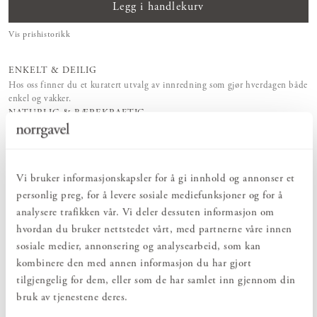
Legg i handlekurv
Vis prishistorikk
ENKELT & DEILIG
Hos oss finner du et kuratert utvalg av innredning som gjør hverdagen både
enkel og vakker.
NATURLIG & BÆREKRAFTIG
Bruks- og innredningsdetaljer som konsekvent er laget av bærekraftige
naturmaterialer.
EN HARMONISK HELHET
Innredningsdetaljer som kompletterer møblene og skaper en harmonisk
Vi bruker informasjonskapsler for å gi innhold og annonser et
helhetsopplevelse.
personlig preg, for å levere sosiale mediefunksjoner og for å
analysere trafikken vår. Vi deler dessuten informasjon om
hvordan du bruker nettstedet vårt, med partnerne våre innen
PRODUKTBESKRIVELSE
sosiale medier, annonsering og analysearbeid, som kan
Knaggrekke Vertikal er en lekent og samtidig tidløst formgitt
kombinere den med annen informasjon du har gjort
innredningsdetalj som kan ta plass i høyden. Et smart minimøbel
tilgjengelig for dem, eller som de har samlet inn gjennom din
med knagger som hjelper til å skape orden blant jakker, ryggsekker,
tøyposer eller badehåndklær. Takket være det at krokene er spredt
bruk av tjenestene deres.
så er det plass til mange ytterplagg her. Massivt tre er et slitesterkt