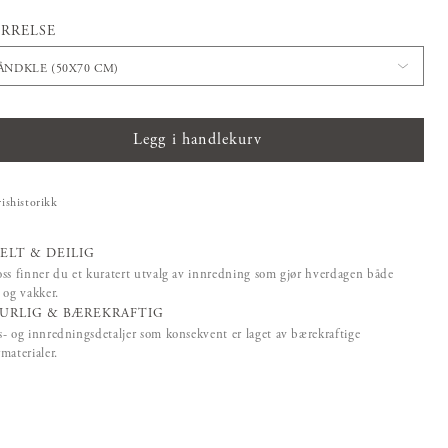
RRELSE
ÅNDKLE (50X70 CM)
Legg i handlekurv
rishistorikk
ELT & DEILIG
ss finner du et kuratert utvalg av innredning som gjør hverdagen både
 og vakker.
URLIG & BÆREKRAFTIG
- og innredningsdetaljer som konsekvent er laget av bærekraftige
materialer.