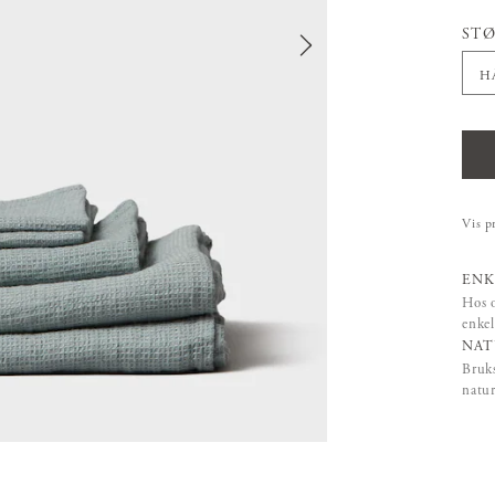
STØ
H
Vis p
ENK
Hos o
enkel
NAT
Bruks
natur