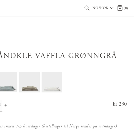
NO/NOK
0 produ
(
0
)
ÅNDKLE VAFFLA GRØNNGRÅ
Pris
kr 230
:
kr 23
0
es innen 1-5 hverdager (bestillinger til Norge sendes på mandager)