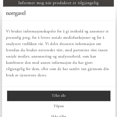
Informer meg når produktet er tilgjengelig
Vis prishistorikk
Vi bruker informasjonskapsler for å gi innhold og annonser et
RENT INNHOLD
Nøye utvalgte ingredienser som inngår i det naturlige kretsløpet - for
personlig preg, for å levere sosiale mediefunksjoner og for å
minimal klimapåvirkning.
analysere trafikken vår. Vi deler dessuten informasjon om
EFFEKTIVT
hvordan du bruker nettstedet vårt, med partnerne våre innen
Rengjør, pleier og vedlikeholder på best mulig måte - naturlig pleie med
sosiale medier, annonsering og analysearbeid, som kan
god samvittighet.
kombinere den med annen informasjon du har gjort
SKÅNSOM
Komfortabel og skånsom med naturens egen kraft. For en sunn og
tilgjengelig for dem, eller som de har samlet inn gjennom din
bærekraftig hverdag.
bruk av tjenestene deres.
PRODUKTBESKRIVELSE
Tillat alle
En mykgjørende flytende såpe med naturlige økologiske
ingredienser, som renser og pleier alle hudtyper. Beriket med
Tilpass
økologisk neroliolje og økologisk aloe vera, som har en
fuktighetsbevarende og beroligende effekt på huden.
Ikke tillat