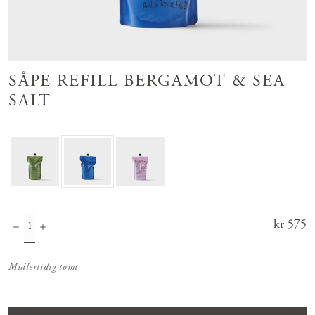
SÅPE REFILL BERGAMOT & SEA
SALT
Pris
kr 575
:
kr 575
Midlertidig tomt