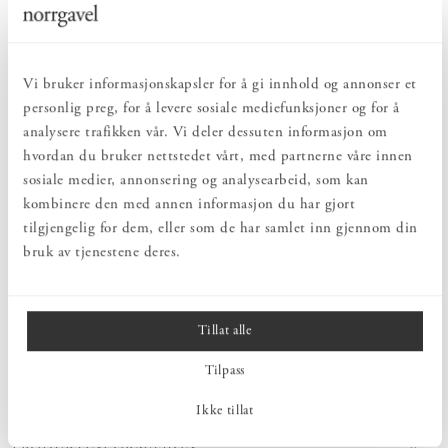
NATURLIG & BÆREKRAFTIG
Bruks- og innredningsdetaljer som konsekvent er laget av bærekraftige
naturmaterialer.
Vi bruker informasjonskapsler for å gi innhold og annonser et
personlig preg, for å levere sosiale mediefunksjoner og for å
PRODUKTBESKRIVELSE
analysere trafikken vår. Vi deler dessuten informasjon om
hvordan du bruker nettstedet vårt, med partnerne våre innen
Et trespill for små barn. Fra et lenkespill til symbollek med disse
fire fantastiske grønnsakene. Lær om sunn mat fra en veldig ung
sosiale medier, annonsering og analysearbeid, som kan
alder! Passer for barn over to år.
kombinere den med annen informasjon du har gjort
tilgjengelig for dem, eller som de har samlet inn gjennom din
Londji er et spansk selskap som lager pedagogiske, morsomme og
gjennomtenkte spill, puslespill og leker. De legger stor vekt på å
bruk av tjenestene deres.
stimulere kreativitet og fantasi. Materialene de bruker er
resirkulerte og miljøvennlige. Londji holder til i Barcelona, hvor de
også produserer alle sine produkter.
Tillat alle
Tilpass
MÅL
Ikke tillat
PRODUKTINFORMASJON