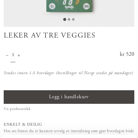
LEKER AV TRE VEGGIES
Pris
kr 520
:
kr 520
Sendes innen 1-5 hverdager (bestillinger til Norge sendes på mandager)
Legg i handlekurv
Vis prishistorikk
ENKELT & DEILIG
Hos oss finner du et kuratert utvalg av innredning som gjør hverdagen både
enkel og vakker.