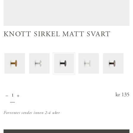
KNOTT SIRKEL MATT SVART
Pris
kr 135
:
kr 135
Forventes sendes innen 2-4 uker