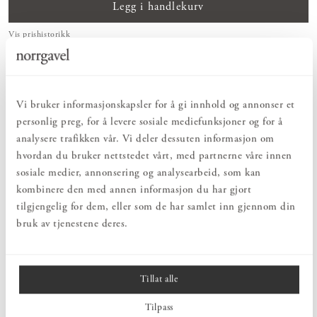
Legg i handlekurv
Vis prishistorikk
ENKELT & DEILIG
Hos oss finner du et kuratert utvalg av innredning som gjør hverdagen både
enkel og vakker.
Vi bruker informasjonskapsler for å gi innhold og annonser et
NATURLIG & BÆREKRAFTIG
personlig preg, for å levere sosiale mediefunksjoner og for å
Bruks- og innredningsdetaljer som konsekvent er laget av bærekraftige
analysere trafikken vår. Vi deler dessuten informasjon om
naturmaterialer.
hvordan du bruker nettstedet vårt, med partnerne våre innen
EN HARMONISK HELHET
Innredningsdetaljer som kompletterer møblene og skaper en harmonisk
sosiale medier, annonsering og analysearbeid, som kan
helhetsopplevelse.
kombinere den med annen informasjon du har gjort
tilgjengelig for dem, eller som de har samlet inn gjennom din
bruk av tjenestene deres.
PRODUKTBESKRIVELSE
En vakker detalj i massiv messing, med en mykt matt svart
overflate som gir knoppen et dempet og rolig uttrykk. Knoppen
Tillat alle
føles solid og grepvennlig, og eldes med verdighet over tid. En
harmonisk detalj som passer like godt på skap som på andre møbler
Tilpass
og innredningsdetaljer.