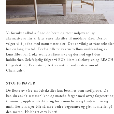
Vi forsøker alltid å finne de beste og mest miljøvennlige
alternativene når vi leter etter tekstiler til møblene våre. Derfor
velger vi å jobbe med naturmaterialer. Det er viktig at våre tekstile
har en lang levetid. Derfor tillater vi innimellom innblanding av
kunstfiber for å øke stoffets slitestyrke og dermed også dets
holdbarhet. Selvfølgelig følger vi EU’s kjemikalielovgivning REACH
(Registration, Evaluation, Authorisation and restriction of
Chemicals).
STOFFPRØVER
De fleste av våre møbeltekstiler kan bestilles som
stoffprøve
. Da
kan du enkelt sammenlikne og matche farger med øvrig fargesetting
i rommet, oppleve struktur og fornemmelse – og fundere i ro og
mak. Beslutninger blir så mye bedre begrunnet og gjennomtenkt på
den måten. Holdbart & vakkert!