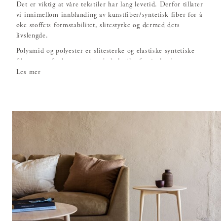
Det er viktig at våre tekstiler har lang levetid. Derfor tillater
vi innimellom innblanding av kunstfiber/syntetisk fiber for å
øke stoffets formstabilitet, slitestyrke og dermed dets
livslengde.
Polyamid og polyester er slitesterke og elastiske syntetiske
fibre som ofte benyttes i møbeltekstiler for å øke deres
livslengde. Viskose og tencel er eksempler på kunstfibre,
Les mer
såkalte regenererte fibre som fremstilles av trecellulose.
Regenererte fibere gir tekstiler glans, et fint fall og økt
slitestyrke. De er mer elastiske en f.eks. bomull hvilket gjør
at stoffet normalt krøller mindre. Se vaskelappen for stoffet
du har valgt. Generelt anbefales rens for alle våre
tekstiltrekk.