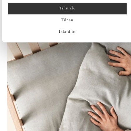
Tillat alle
Tilpass
STELL- & VASKERÅD
Ikke tillat
Saueskinn