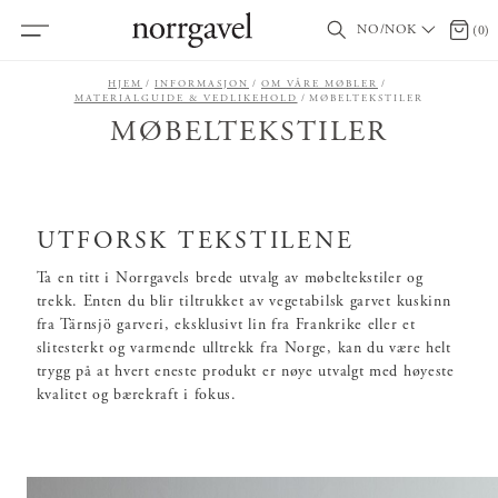
NO/NOK
0 prod
(
0
)
HJEM
INFORMASJON
OM VÅRE MØBLER
MATERIALGUIDE & VEDLIKEHOLD
MØBELTEKSTILER
MØBELTEKSTILER
UTFORSK TEKSTILENE
Ta en titt i Norrgavels brede utvalg av møbeltekstiler og
trekk. Enten du blir tiltrukket av vegetabilsk garvet kuskinn
fra Tärnsjö garveri, eksklusivt lin fra Frankrike eller et
slitesterkt og varmende ulltrekk fra Norge, kan du være helt
trygg på at hvert eneste produkt er nøye utvalgt med høyeste
kvalitet og bærekraft i fokus.