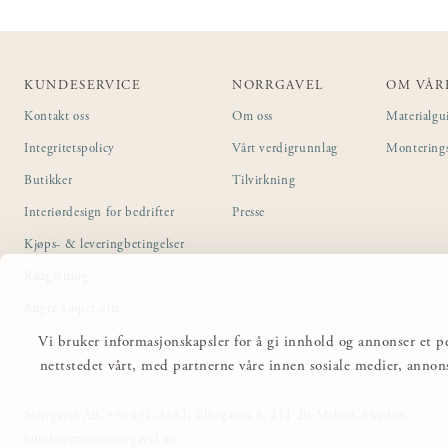
KUNDESERVICE
NORRGAVEL
OM VÅR
Kontakt oss
Om oss
Materialgu
Integritetspolicy
Vårt verdigrunnlag
Montering
Butikker
Tilvirkning
Interiørdesign for bedrifter
Presse
Kjøps- & leveringbetingelser
Rådgivning
Angre kjøpet ditt
Vi bruker informasjonskapsler for å gi innhold og annonser et pe
nettstedet vårt, med partnerne våre innen sosiale medier, anno
Norrgavel AB, 556491-3381, Elbegatan 3, 211 20 Malmö, Sweden
kundeservice@norrgavel.no