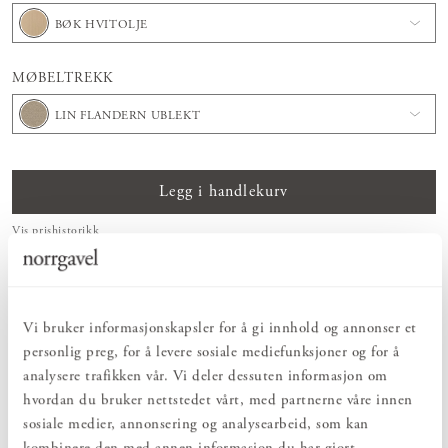
BØK HVITOLJE
MØBELTREKK
LIN FLANDERN UBLEKT
Legg i handlekurv
Vis prishistorikk
ENKELT & UTSØKT
Møbler laget med stor oppmerksomhet på detaljer, funksjon og form –
enkelt og vakkert.
Vi bruker informasjonskapsler for å gi innhold og annonser et
NATURLIG & BÆREKRAFTIG
personlig preg, for å levere sosiale mediefunksjoner og for å
Av rene naturmaterialer som er en del av det naturlige kretsløpet og skapes
analysere trafikken vår. Vi deler dessuten informasjon om
ved
fotosyntese
.
hvordan du bruker nettstedet vårt, med partnerne våre innen
SAMSKAPING & FLEKSIBILITET
sosiale medier, annonsering og analysearbeid, som kan
Størrelse, tresort og overflatebehandling – design dine Norrgavel-møbler
etter funksjon, rom og smak.