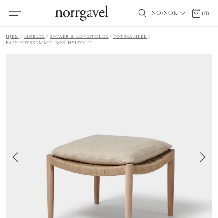
NO/NOK
0 produ
(
0
)
HJEM
MØBLER
SOFAER & LENESTOLER
FOTSKAMLER
EASY FOTSKAMMEL BØK HVITOLJE