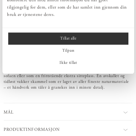
kombinere den med annen informasjon du har gjort
VI ER HER!
tilgjengelig for dem, eller som de har samlet inn gjennom din
Vårt kunnskapsrike kundeserviceteam tilbyr personlig service – før, under
bruk av tjenestene deres.
og etter kjøpet.
LIVSLANG KJÆRLIGHET
Vi tilbyr møbelpleieprodukter, reservedeler og renovering av møbler – for
en livslang kjærlighet.
Tillat alle
Tilpass
PRODUKTBESKRIVELSE
Ikke tillat
Mål og form på denne skammelen er hentet fra lenestolen Easy
Chair. Easy Fotskammel fungerer like bra sammen med Easy Chair,
sofaen eller som en frittstående ekstra sitteplass. En avskallet og
tidløst vakker skammel som er laget av aller fineste naturmateriale
– et håndverk om tåler å granskes inn i minste detalj.
MÅL
PRODUKTINFORMASJON