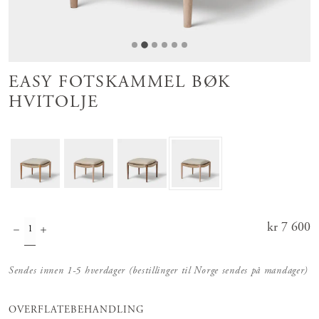
EASY FOTSKAMMEL BØK
HVITOLJE
Pris
kr 7 600
:
kr 7 600
Sendes innen 1-5 hverdager (bestillinger til Norge sendes på mandager)
OVERFLATEBEHANDLING