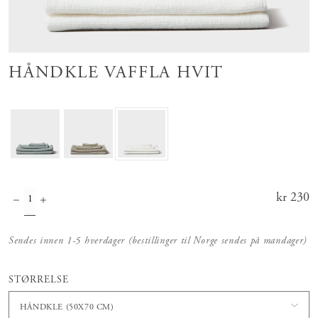
HÅNDKLE VAFFLA HVIT
Pris
kr 230
:
kr 230
Sendes innen 1-5 hverdager (bestillinger til Norge sendes på mandager)
STØRRELSE
HÅNDKLE (50X70 CM)