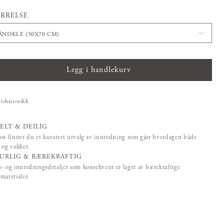
RRELSE
ÅNDKLE (50X70 CM)
Legg i handlekurv
rishistorikk
ELT & DEILIG
ss finner du et kuratert utvalg av innredning som gjør hverdagen både
 og vakker.
URLIG & BÆREKRAFTIG
- og innredningsdetaljer som konsekvent er laget av bærekraftige
materialer.