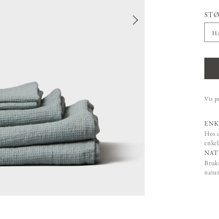
STØ
H
Vis p
ENK
Hos o
enkel
NAT
Bruks
natur