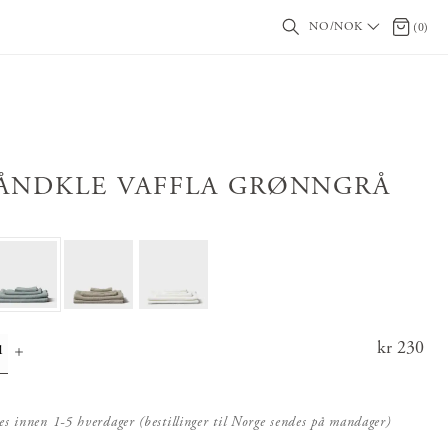
NO/NOK
0 produ
(
0
)
ÅNDKLE VAFFLA GRØNNGRÅ
Pris
kr 230
:
kr 23
0
es innen 1-5 hverdager (bestillinger til Norge sendes på mandager)