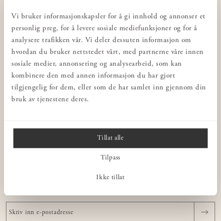
KUNDESERVICE
Vi bruker informasjonskapsler for å gi innhold og annonser et
Kontakt oss
personlig preg, for å levere sosiale mediefunksjoner og for å
Integritetspolicy
analysere trafikken vår. Vi deler dessuten informasjon om
Butikker
hvordan du bruker nettstedet vårt, med partnerne våre innen
sosiale medier, annonsering og analysearbeid, som kan
Interiørdesign for bedrifter
kombinere den med annen informasjon du har gjort
Kjøps- & leveringbetingelser
tilgjengelig for dem, eller som de har samlet inn gjennom din
Rådgivning
bruk av tjenestene deres.
Angre kjøpet ditt
NORRGAVEL
Tillat alle
OM VÅRE MØBLER
Tilpass
Ikke tillat
NYHETSBREV